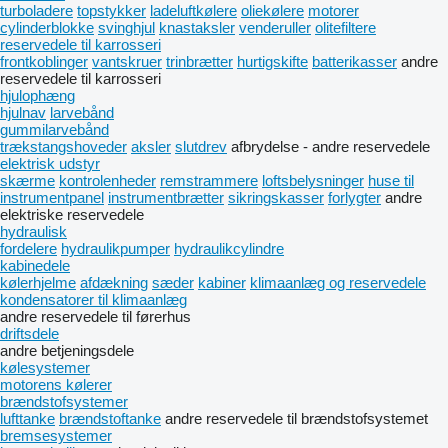
turboladere
topstykker
ladeluftkølere
oliekølere
motorer
cylinderblokke
svinghjul
knastaksler
venderuller
olitefiltere
reservedele til karrosseri
frontkoblinger
vantskruer
trinbrætter
hurtigskifte
batterikasser
andre
reservedele til karrosseri
hjulophæng
hjulnav
larvebånd
gummilarvebånd
trækstangshoveder
aksler
slutdrev
afbrydelse - andre reservedele
elektrisk udstyr
skærme
kontrolenheder
remstrammere
loftsbelysninger
huse til
instrumentpanel
instrumentbrætter
sikringskasser
forlygter
andre
elektriske reservedele
hydraulisk
fordelere
hydraulikpumper
hydraulikcylindre
kabinedele
kølerhjelme
afdækning
sæder
kabiner
klimaanlæg og reservedele
kondensatorer til klimaanlæg
andre reservedele til førerhus
driftsdele
andre betjeningsdele
kølesystemer
motorens kølerer
brændstofsystemer
lufttanke
brændstoftanke
andre reservedele til brændstofsystemet
bremsesystemer