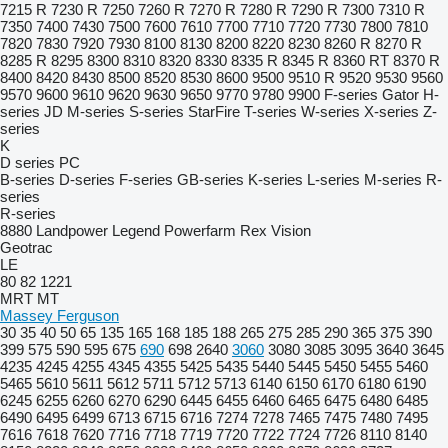
7215 R
7230 R
7250
7260 R
7270 R
7280 R
7290 R
7300
7310 R
7350
7400
7430
7500
7600
7610
7700
7710
7720
7730
7800
7810
7820
7830
7920
7930
8100
8130
8200
8220
8230
8260 R
8270 R
8285 R
8295
8300
8310
8320
8330
8335 R
8345 R
8360 RT
8370 R
8400
8420
8430
8500
8520
8530
8600
9500
9510 R
9520
9530
9560
9570
9600
9610
9620
9630
9650
9770
9780
9900
F-series
Gator
H-
series
JD
M-series
S-series
StarFire
T-series
W-series
X-series
Z-
series
K
D series
PC
B-series
D-series
F-series
GB-series
K-series
L-series
M-series
R-
series
R-series
8880
Landpower
Legend
Powerfarm
Rex
Vision
Geotrac
LE
80
82
1221
MRT
MT
Massey Ferguson
30
35
40
50
65
135
165
168
185
188
265
275
285
290
365
375
390
399
575
590
595
675
690
698
2640
3060
3080
3085
3095
3640
3645
4235
4245
4255
4345
4355
5425
5435
5440
5445
5450
5455
5460
5465
5610
5611
5612
5711
5712
5713
6140
6150
6170
6180
6190
6245
6255
6260
6270
6290
6445
6455
6460
6465
6475
6480
6485
6490
6495
6499
6713
6715
6716
7274
7278
7465
7475
7480
7495
7616
7618
7620
7716
7718
7719
7720
7722
7724
7726
8110
8140