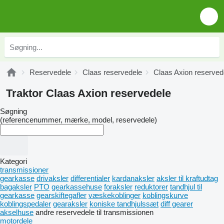
Reservedele
Claas reservedele
Claas Axion reserved
Traktor Claas Axion reservedele
Søgning
(referencenummer, mærke, model, reservedele)
Kategori
transmissioner
gearkasse
drivaksler
differentialer
kardanaksler
aksler til kraftudtag
bagaksler
PTO
gearkassehuse
foraksler
reduktorer
tandhjul til
gearkasse
gearskiftegafler
væskekoblinger
koblingskurve
koblingspedaler
gearaksler
koniske tandhjulssæt
diff gearer
akselhuse
andre reservedele til transmissionen
motordele