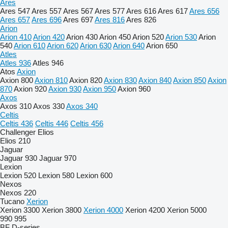
Ares
Ares 547
Ares 557
Ares 567
Ares 577
Ares 616
Ares 617
Ares 656
Ares 657
Ares 696
Ares 697
Ares 816
Ares 826
Arion
Arion 410
Arion 420
Arion 430
Arion 450
Arion 520
Arion 530
Arion
540
Arion 610
Arion 620
Arion 630
Arion 640
Arion 650
Atles
Atles 936
Atles 946
Atos
Axion
Axion 800
Axion 810
Axion 820
Axion 830
Axion 840
Axion 850
Axion
870
Axion 920
Axion 930
Axion 950
Axion 960
Axos
Axos 310
Axos 330
Axos 340
Celtis
Celtis 436
Celtis 446
Celtis 456
Challenger
Elios
Elios 210
Jaguar
Jaguar 930
Jaguar 970
Lexion
Lexion 520
Lexion 580
Lexion 600
Nexos
Nexos 220
Tucano
Xerion
Xerion 3300
Xerion 3800
Xerion 4000
Xerion 4200
Xerion 5000
990
995
BF
D-series