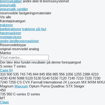
bremsekaliber
andre dele til bremsesystemet
pneumatik
pneumatik ventiler
reservedele
fastgøringsmaterialer
Vis alle
Køretøjskategori
traktorer
bæltetraktorer
traktorer på hjul
høstmaskiner
mejetærskere
andre landbrugsmaskiner
Reservedelstype
original reservedel
analog
Mærke
Der blev ikke fundet resultater på denne forespørgsel
S series
T series
Case IH
310
500
535
743
745
844
845
856
885
956
1056
1255
2388
4210
4230
4240
5088
5120
5130
5140
5150
7120
7140
7210
7220
7230
7240
7250
CS
CVX
Farmall
International
JX
Luxxum
MX
MXM
MXU
Magnum
Maxxum
Optum
Puma
Quadtrac
STX
Steiger
450
735
950
C-series
D series
MT
Claas