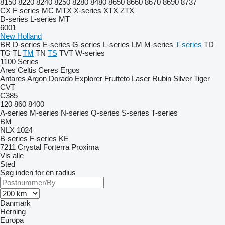
8150
8220
8240
8250
8280
8480
8650
8660
8670
8690
8737
CX
F-series
MC
MTX
X-series
XTX
ZTX
D-series
L-series
MT
6001
New Holland
BR
D-series
E-series
G-series
L-series
LM
M-series
T-series
TD
TG
TL
TM
TN
TS
TVT
W-series
1100 Series
Ares
Celtis
Ceres
Ergos
Antares
Argon
Dorado
Explorer
Frutteto
Laser
Rubin
Silver
Tiger
CVT
C385
120
860
8400
A-series
M-series
N-series
Q-series
S-series
T-series
BM
NLX 1024
B-series
F-series
KE
7211
Crystal
Forterra
Proxima
Vis alle
Sted
Søg inden for en radius
Danmark
Herning
Europa