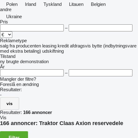
Polen
Irland
Tyskland
Litauen
Belgien
andre
Ukraine
Pris
–
Reklametype
salg
fra producenten
leasing
kredit
afdragsvis
bytte (indbytningsvare
med ekstra betaling)
udskiftning
Tilstand
ny
brugte
demonstration
År
–
Mangler der filtre?
Foreslå en ændring
Resultater:
-
vis
Resultater:
166 annoncer
Vis
166 annoncer:
Traktor Claas Axion reservedele
Filter