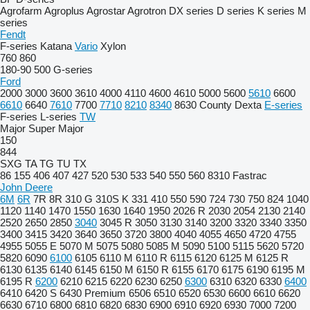
Agrofarm
Agroplus
Agrostar
Agrotron
DX series
D series
K series
M
series
Fendt
F-series
Katana
Vario
Xylon
760
860
180-90
500
G-series
Ford
2000
3000
3600
3610
4000
4110
4600
4610
5000
5600
5610
6600
6610
6640
7610
7700
7710
8210
8340
8630
County
Dexta
E-series
F-series
L-series
TW
Major
Super Major
150
844
SXG
TA
TG
TU
TX
86
155
406
407
427
520
530
533
540
550
560
8310
Fastrac
John Deere
6M
6R
7R
8R
310 G
310S K
331
410
550
590
724
730
750
824
1040
1120
1140
1470
1550
1630
1640
1950
2026 R
2030
2054
2130
2140
2520
2650
2850
3040
3045 R
3050
3130
3140
3200
3320
3340
3350
3400
3415
3420
3640
3650
3720
3800
4040
4055
4650
4720
4755
4955
5055 E
5070 M
5075
5080
5085 M
5090
5100
5115
5620
5720
5820
6090
6100
6105
6110 M
6110 R
6115
6120
6125 M
6125 R
6130
6135
6140
6145
6150 M
6150 R
6155
6170
6175
6190
6195 M
6195 R
6200
6210
6215
6220
6230
6250
6300
6310
6320
6330
6400
6410
6420 S
6430 Premium
6506
6510
6520
6530
6600
6610
6620
6630
6710
6800
6810
6820
6830
6900
6910
6920
6930
7000
7200