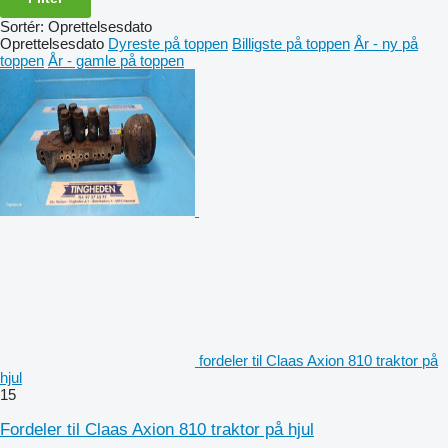
Sortér
:
Oprettelsesdato
Oprettelsesdato
Dyreste på toppen
Billigste på toppen
År - ny på
toppen
År - gamle på toppen
fordeler til Claas Axion 810 traktor på
hjul
15
Fordeler til Claas Axion 810 traktor på hjul