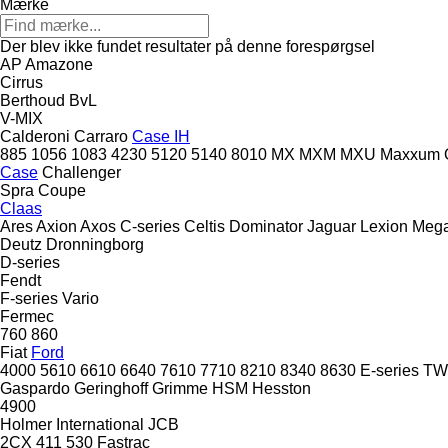
Mærke
Der blev ikke fundet resultater på denne forespørgsel
AP
Amazone
Cirrus
Berthoud
BvL
V-MIX
Calderoni
Carraro
Case IH
885
1056
1083
4230
5120
5140
8010
MX
MXM
MXU
Maxxum
Case
Challenger
Spra Coupe
Claas
Ares
Axion
Axos
C-series
Celtis
Dominator
Jaguar
Lexion
Meg
Deutz
Dronningborg
D-series
Fendt
F-series
Vario
Fermec
760
860
Fiat
Ford
4000
5610
6610
6640
7610
7710
8210
8340
8630
E-series
TW
Gaspardo
Geringhoff
Grimme
HSM
Hesston
4900
Holmer
International
JCB
2CX
411
530
Fastrac