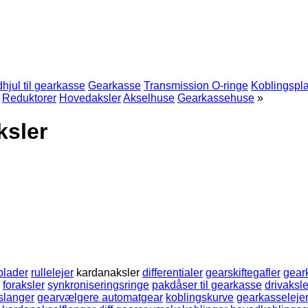
hjul til gearkasse
Gearkasse
Transmission O-ringe
Koblingspl
Reduktorer
Hovedaksler
Akselhuse
Gearkassehuse
»
ksler
plader
rullelejer
kardanaksler
differentialer
gearskiftegafler
gear
foraksler
synkroniseringsringe
pakdåser til gearkasse
drivaksle
slanger
gearvælgere automatgear
koblingskurve
gearkasseleje