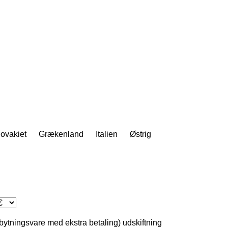
lovakiet
Grækenland
Italien
Østrig
dbytningsvare med ekstra betaling)
udskiftning