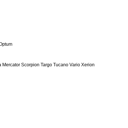
Optum
a
Mercator
Scorpion
Targo
Tucano
Vario
Xerion