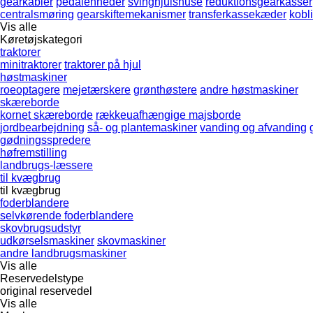
gearkabler
pedalenheder
svinghjulshuse
reduktionsgearkasser
centralsmøring
gearskiftemekanismer
transferkassekæder
kobl
Vis alle
Køretøjskategori
traktorer
minitraktorer
traktorer på hjul
høstmaskiner
roeoptagere
mejetærskere
grønthøstere
andre høstmaskiner
skæreborde
kornet skæreborde
rækkeuafhængige majsborde
jordbearbejdning
så- og plantemaskiner
vanding og afvanding
gødningsspredere
høfremstilling
landbrugs-læssere
til kvægbrug
til kvægbrug
foderblandere
selvkørende foderblandere
skovbrugsudstyr
udkørselsmaskiner
skovmaskiner
andre landbrugsmaskiner
Vis alle
Reservedelstype
original reservedel
Vis alle