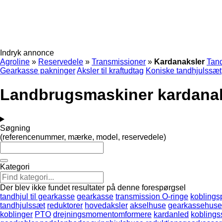
Indryk annonce
Agroline
»
Reservedele
»
Transmissioner
»
Kardanaksler
Tand
Gearkasse pakninger
Aksler til kraftudtag
Koniske tandhjulssæt
Landbrugsmaskiner kardana
Søgning
(referencenummer, mærke, model, reservedele)
Kategori
Der blev ikke fundet resultater på denne forespørgsel
tandhjul til gearkasse
gearkasse
transmission O-ringe
koblings
tandhjulssæt
reduktorer
hovedaksler
akselhuse
gearkassehuse
koblinger
PTO
drejningsmomentomformere
kardanled
koblings