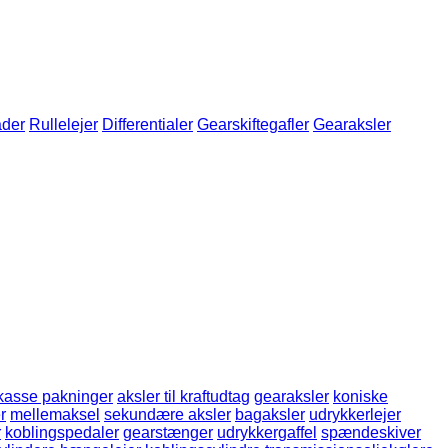
ader
Rullelejer
Differentialer
Gearskiftegafler
Gearaksler
kasse pakninger
aksler til kraftudtag
gearaksler
koniske
r
mellemaksel
sekundære aksler
bagaksler
udrykkerlejer
r
koblingspedaler
gearstænger
udrykkergaffel
spændeskiver