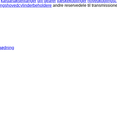
kardanakselflanger
diff gearer
væskekoblinger
hovedkoblingsc
ingshovedcylinderbeholdere
andre reservedele til transmission
gødning