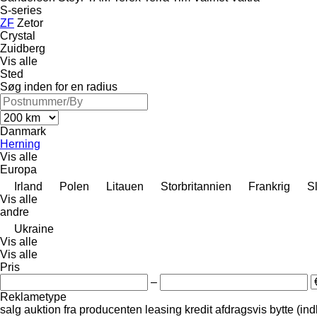
S-series
ZF
Zetor
Crystal
Zuidberg
Vis alle
Sted
Søg inden for en radius
Danmark
Herning
Vis alle
Europa
Irland
Polen
Litauen
Storbritannien
Frankrig
S
Vis alle
andre
Ukraine
Vis alle
Vis alle
Pris
–
Reklametype
salg
auktion
fra producenten
leasing
kredit
afdragsvis
bytte (in