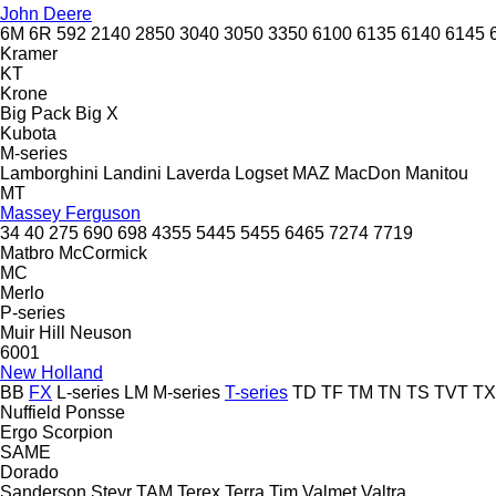
John Deere
6M
6R
592
2140
2850
3040
3050
3350
6100
6135
6140
6145
Kramer
KT
Krone
Big Pack
Big X
Kubota
M-series
Lamborghini
Landini
Laverda
Logset
MAZ
MacDon
Manitou
MT
Massey Ferguson
34
40
275
690
698
4355
5445
5455
6465
7274
7719
Matbro
McCormick
MC
Merlo
P-series
Muir Hill
Neuson
6001
New Holland
BB
FX
L-series
LM
M-series
T-series
TD
TF
TM
TN
TS
TVT
TX
Nuffield
Ponsse
Ergo
Scorpion
SAME
Dorado
Sanderson
Steyr
TAM
Terex
Terra
Tim
Valmet
Valtra