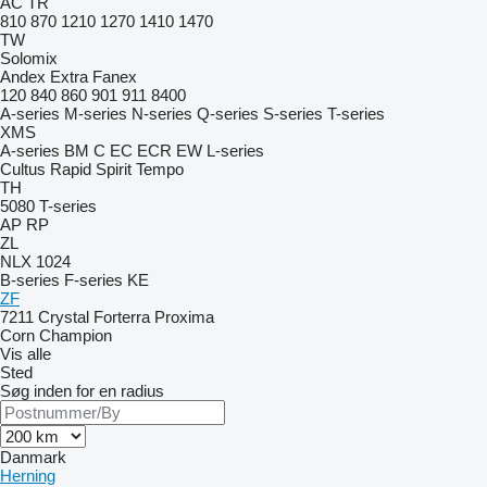
AC
TR
810
870
1210
1270
1410
1470
TW
Solomix
Andex
Extra
Fanex
120
840
860
901
911
8400
A-series
M-series
N-series
Q-series
S-series
T-series
XMS
A-series
BM
C
EC
ECR
EW
L-series
Cultus
Rapid
Spirit
Tempo
TH
5080
T-series
AP
RP
ZL
NLX 1024
B-series
F-series
KE
ZF
7211
Crystal
Forterra
Proxima
Corn Champion
Vis alle
Sted
Søg inden for en radius
Danmark
Herning