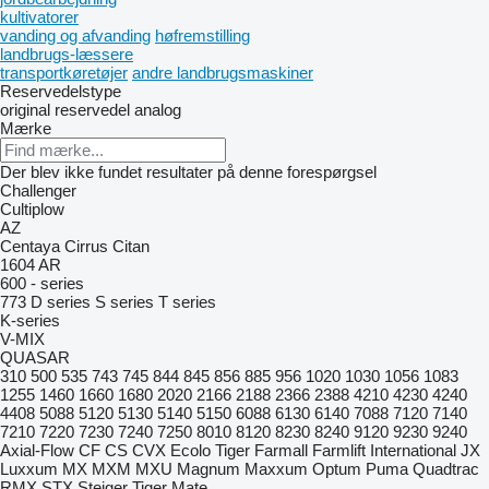
kultivatorer
vanding og afvanding
høfremstilling
landbrugs-læssere
transportkøretøjer
andre landbrugsmaskiner
Reservedelstype
original reservedel
analog
Mærke
Der blev ikke fundet resultater på denne forespørgsel
Challenger
Cultiplow
AZ
Centaya
Cirrus
Citan
1604
AR
600 - series
773
D series
S series
T series
K-series
V-MIX
QUASAR
310
500
535
743
745
844
845
856
885
956
1020
1030
1056
1083
1255
1460
1660
1680
2020
2166
2188
2366
2388
4210
4230
4240
4408
5088
5120
5130
5140
5150
6088
6130
6140
7088
7120
7140
7210
7220
7230
7240
7250
8010
8120
8230
8240
9120
9230
9240
Axial-Flow
CF
CS
CVX
Ecolo Tiger
Farmall
Farmlift
International
JX
Luxxum
MX
MXM
MXU
Magnum
Maxxum
Optum
Puma
Quadtrac
RMX
STX
Steiger
Tiger Mate