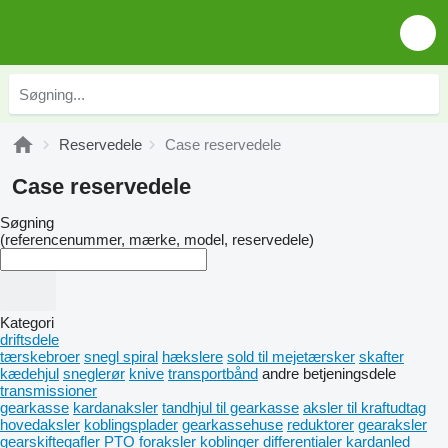
Reservedele
Case reservedele
Case reservedele
Søgning
(referencenummer, mærke, model, reservedele)
Kategori
driftsdele
tærskebroer
snegl spiral
hækslere
sold til mejetærsker
skafter
kædehjul
sneglerør
knive
transportbånd
andre betjeningsdele
transmissioner
gearkasse
kardanaksler
tandhjul til gearkasse
aksler til kraftudtag
hovedaksler
koblingsplader
gearkassehuse
reduktorer
gearaksler
gearskiftegafler
PTO
foraksler
koblinger
differentialer
kardanled