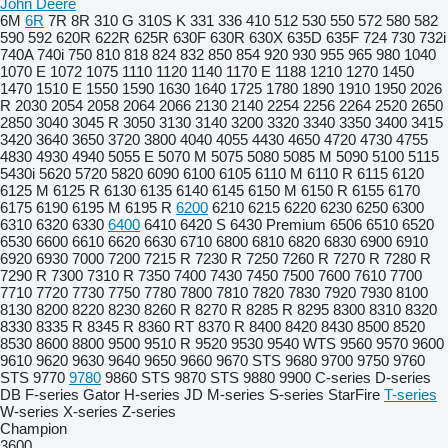
John Deere
6M
6R
7R
8R
310 G
310S K
331
336
410
512
530
550
572
580
582
590
592
620R
622R
625R
630F
630R
630X
635D
635F
724
730
732i
740A
740i
750
810
818
824
832
850
854
920
930
955
965
980
1040
1070 E
1072
1075
1110
1120
1140
1170 E
1188
1210
1270
1450
1470
1510 E
1550
1590
1630
1640
1725
1780
1890
1910
1950
2026
R
2030
2054
2058
2064
2066
2130
2140
2254
2256
2264
2520
2650
2850
3040
3045 R
3050
3130
3140
3200
3320
3340
3350
3400
3415
3420
3640
3650
3720
3800
4040
4055
4430
4650
4720
4730
4755
4830
4930
4940
5055 E
5070 M
5075
5080
5085 M
5090
5100
5115
5430i
5620
5720
5820
6090
6100
6105
6110 M
6110 R
6115
6120
6125 M
6125 R
6130
6135
6140
6145
6150 M
6150 R
6155
6170
6175
6190
6195 M
6195 R
6200
6210
6215
6220
6230
6250
6300
6310
6320
6330
6400
6410
6420 S
6430 Premium
6506
6510
6520
6530
6600
6610
6620
6630
6710
6800
6810
6820
6830
6900
6910
6920
6930
7000
7200
7215 R
7230 R
7250
7260 R
7270 R
7280 R
7290 R
7300
7310 R
7350
7400
7430
7450
7500
7600
7610
7700
7710
7720
7730
7750
7780
7800
7810
7820
7830
7920
7930
8100
8130
8200
8220
8230
8260 R
8270 R
8285 R
8295
8300
8310
8320
8330
8335 R
8345 R
8360 RT
8370 R
8400
8420
8430
8500
8520
8530
8600
8800
9500
9510 R
9520
9530
9540 WTS
9560
9570
9600
9610
9620
9630
9640
9650
9660
9670 STS
9680
9700
9750
9760
STS
9770
9780
9860 STS
9870 STS
9880
9900
C-series
D-series
DB
F-series
Gator
H-series
JD
M-series
S-series
StarFire
T-series
W-series
X-series
Z-series
Champion
3600