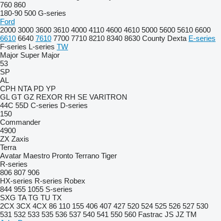
760
860
180-90
500
G-series
Ford
2000
3000
3600
3610
4000
4110
4600
4610
5000
5600
5610
6600
6610
6640
7610
7700
7710
8210
8340
8630
County
Dexta
E-series
F-series
L-series
TW
Major
Super Major
53
SP
AL
CPH
NTA
PD
YP
GL
GT
GZ
REXOR
RH
SE
VARITRON
44C
55D
C-series
D-series
150
Commander
4900
ZX
Zaxis
Terra
Avatar
Maestro
Pronto
Terrano
Tiger
R-series
806
807
906
HX-series
R-series
Robex
844
955
1055
S-series
SXG
TA
TG
TU
TX
2CX
3CX
4CX
86
110
155
406
407
427
520
524
525
526
527
530
531
532
533
535
536
537
540
541
550
560
Fastrac
JS
JZ
TM