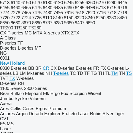
5713
6140
6150
6170
6180
6190
6245
6255
6260
6270
6290
6445
6455
6460
6465
6475
6480
6485
6490
6495
6499
6713
6715
6716
7274
7278
7465
7475
7480
7495
7616
7618
7620
7716
7718
7719
7720
7722
7724
7726
8110
8140
8150
8220
8240
8250
8280
8480
8650
8660
8670
8690
8737
9280
9380
9407
9690
TR200
TR250
TS260
CX
F-series
MC
MTX
X-series
XTX
ZTX
A-Class
P-series
TF
D-series
L-series
MT
NG
6001
New Holland
8030
B-series
BB
BR
CR
CX
D-series
E-series
FR
FX
G-series
L-
series
LB
LM
M-series
NH
T-series
TC
TD
TF
TG
TH
TL
TM
TN
TS
TVT
TX
W-series
D-series
RH
1100 Series
2800 Series
Bear
Buffalo
Elephant
Elk
Ergo
Fox
Scorpion
Wisent
Jumbo
Synkro
Vitasem
Axera
Ares
Celtis
Ceres
Ergos
Premium
Antares
Argon
Dorado
Explorer
Frutteto
Laser
Rubin
Silver
Tiger
CVT
FS
MS
Laser