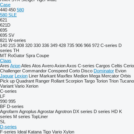
Case
440
450
580
580 SLE
621
621D
695
695 SV
821
W-series
140
215
308
320
330
336
349
428
735
906
966
972
C-series
D
series
TH
MT
RoGator
Spra Coupe
Claas
Ares
Arion
Atles
Atos
Avero
Axion
Axos
C-series
Cargos
Celtis
Cerio
Challenger
Commandor
Conspeed
Corto
Disco
Dominator
Evion
Jaguar
Lexion
Liner
Markant
Maxflex
Medion
Mega
Mercator
Orbis
Pick up
Quadrant
Ranger
Rollant
Scorpion
Targo
Torion
Trion
Tucano
Variant
Vario
Xerion
C-series
LF
990
995
BF
D-series
Agrofarm
Agroplus
Agrostar
Agrotron
DX series
D series
HD
K
series
M series
TopLiner
SL
D-series
F-series
Ideal
Katana
Tigo
Vario
Xylon