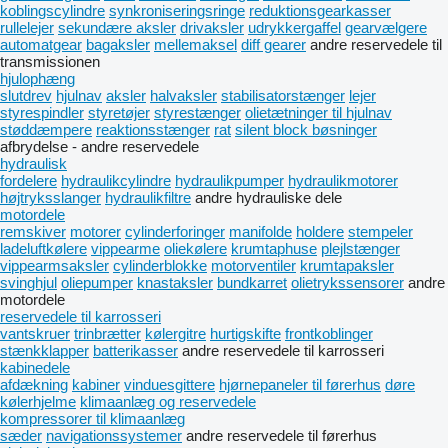
koblingscylindre
synkroniseringsringe
reduktionsgearkasser
rullelejer
sekundære aksler
drivaksler
udrykkergaffel
gearvælgere
automatgear
bagaksler
mellemaksel
diff gearer
andre reservedele til
transmissionen
hjulophæng
slutdrev
hjulnav
aksler
halvaksler
stabilisatorstænger
lejer
styrespindler
styretøjer
styrestænger
olietætninger til hjulnav
støddæmpere
reaktionsstænger
rat
silent block bøsninger
afbrydelse - andre reservedele
hydraulisk
fordelere
hydraulikcylindre
hydraulikpumper
hydraulikmotorer
højtryksslanger
hydraulikfiltre
andre hydrauliske dele
motordele
remskiver
motorer
cylinderforinger
manifolde
holdere
stempeler
ladeluftkølere
vippearme
oliekølere
krumtaphuse
plejlstænger
vippearmsaksler
cylinderblokke
motorventiler
krumtapaksler
svinghjul
oliepumper
knastaksler
bundkarret
olietrykssensorer
andre
motordele
reservedele til karrosseri
vantskruer
trinbrætter
kølergitre
hurtigskifte
frontkoblinger
stænkklapper
batterikasser
andre reservedele til karrosseri
kabinedele
afdækning
kabiner
vinduesgittere
hjørnepaneler til førerhus
døre
kølerhjelme
klimaanlæg og reservedele
kompressorer til klimaanlæg
sæder
navigationssystemer
andre reservedele til førerhus