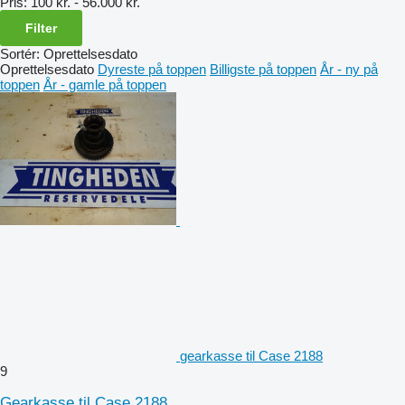
Pris:
100 kr. - 56.000 kr.
Filter
Sortér
:
Oprettelsesdato
Oprettelsesdato
Dyreste på toppen
Billigste på toppen
År - ny på
toppen
År - gamle på toppen
gearkasse til Case 2188
9
Gearkasse til Case 2188