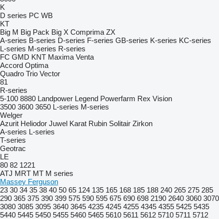
K
D series
PC
WB
KT
Big M
Big Pack
Big X
Comprima
ZX
A-series
B-series
D-series
F-series
GB-series
K-series
KC-series
L-series
M-series
R-series
FC
GMD
KNT
Maxima
Venta
Accord
Optima
Quadro
Trio
Vector
81
R-series
5-100
8880
Landpower
Legend
Powerfarm
Rex
Vision
3500
3600
3650
L-series
M-series
Welger
Azurit
Heliodor
Juwel
Karat
Rubin
Solitair
Zirkon
A-series
L-series
T-series
Geotrac
LE
80
82
1221
ATJ
MRT
MT
M series
Massey Ferguson
23
30
34
35
38
40
50
65
124
135
165
168
185
188
240
265
275
285
290
365
375
390
399
575
590
595
675
690
698
2190
2640
3060
3070
3080
3085
3095
3640
3645
4235
4245
4255
4345
4355
5425
5435
5440
5445
5450
5455
5460
5465
5610
5611
5612
5710
5711
5712