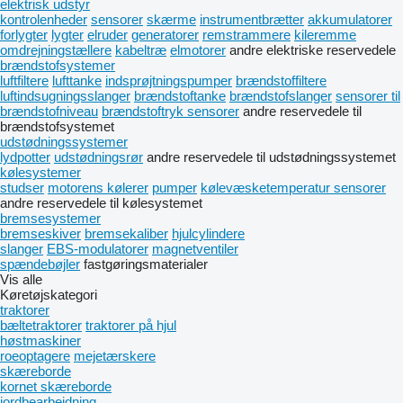
elektrisk udstyr
kontrolenheder
sensorer
skærme
instrumentbrætter
akkumulatorer
forlygter
lygter
elruder
generatorer
remstrammere
kileremme
omdrejningstællere
kabeltræ
elmotorer
andre elektriske reservedele
brændstofsystemer
luftfiltere
lufttanke
indsprøjtningspumper
brændstoffiltere
luftindsugningsslanger
brændstoftanke
brændstofslanger
sensorer til
brændstofniveau
brændstoftryk sensorer
andre reservedele til
brændstofsystemet
udstødningssystemer
lydpotter
udstødningsrør
andre reservedele til udstødningssystemet
kølesystemer
studser
motorens kølerer
pumper
kølevæsketemperatur sensorer
andre reservedele til kølesystemet
bremsesystemer
bremseskiver
bremsekaliber
hjulcylindere
slanger
EBS-modulatorer
magnetventiler
spændebøjler
fastgøringsmaterialer
Vis alle
Køretøjskategori
traktorer
bæltetraktorer
traktorer på hjul
høstmaskiner
roeoptagere
mejetærskere
skæreborde
kornet skæreborde
jordbearbejdning