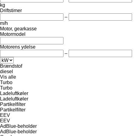
kg
Driftstimer
–
m/h
Motor, gearkasse
Motormodel
Motorens ydelse
–
Brændstof
diesel
Vis alle
Turbo
Turbo
Ladeluftkøler
Ladeluftkøler
Partikelfilter
Partikelfilter
EEV
EEV
AdBlue-beholder
AdBlue-beholder