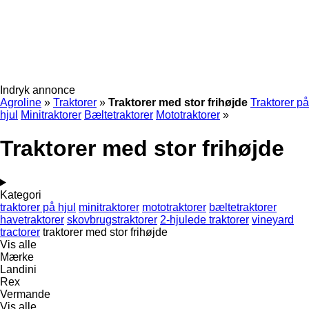
Indryk annonce
Agroline
»
Traktorer
»
Traktorer med stor frihøjde
Traktorer på
hjul
Minitraktorer
Bæltetraktorer
Mototraktorer
»
Traktorer med stor frihøjde
Kategori
traktorer på hjul
minitraktorer
mototraktorer
bæltetraktorer
havetraktorer
skovbrugstraktorer
2-hjulede traktorer
vineyard
tractorer
traktorer med stor frihøjde
Vis alle
Mærke
Landini
Rex
Vermande
Vis alle