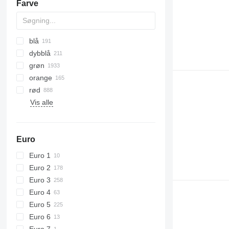
Farve
6195 R
7716
6200
7718
6210
7719
blå
6215
7720
dybblå
6220
7722
grøn
6230
7724
orange
6250
7726
rød
6300
8220
Vis alle
6310
8240
6320
8250
6330
8650
Euro
6410
8660
Euro 1
6430 Premium
8670
Euro 2
6510
8690
Euro 3
6520
8727
Euro 4
6530
8732
Euro 5
6600
8737
Euro 6
6610
8740
Euro 7