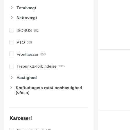
7430
Totalvægt
7600
Nettovægt
7700
7710
ISOBUS
7720
7730
PTO
7800
7810
Frontlæsser
7820
Trepunkts-forbindelse
7830
7920
Hastighed
7930
Kraftudtagets rotationshastighed
8100
(o/min)
8200
8220
8230
8260 R
Karosseri
8270 R
8285 R