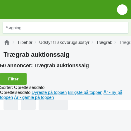
Tilbehør
Udstyr til skovbrugsudstyr
Trægrab
Trægr
Trægrab auktionssalg
50 annoncer:
Trægrab auktionssalg
Filter
Sortér
:
Oprettelsesdato
Oprettelsesdato
Dyreste på toppen
Billigste på toppen
År - ny på
toppen
År - gamle på toppen