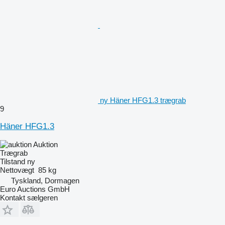
ny Häner HFG1.3 trægrab
9
Häner HFG1.3
Auktion
Trægrab
Tilstand
ny
Nettovægt
85 kg
Tyskland, Dormagen
Euro Auctions GmbH
Kontakt sælgeren