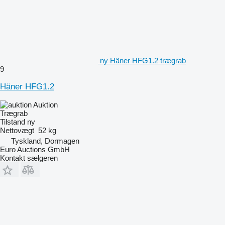
ny Häner HFG1.2 trægrab
9
Häner HFG1.2
Auktion
Trægrab
Tilstand
ny
Nettovægt
52 kg
Tyskland, Dormagen
Euro Auctions GmbH
Kontakt sælgeren