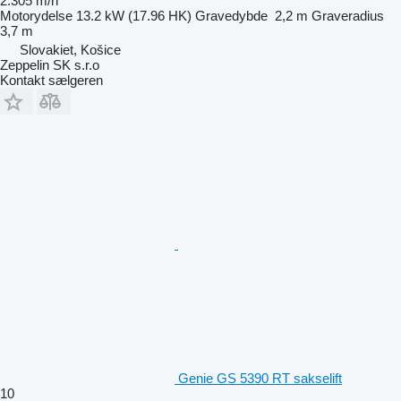
2.305 m/h
Motorydelse
13.2 kW (17.96 HK)
Gravedybde
2,2 m
Graveradius
3,7 m
Slovakiet, Košice
Zeppelin SK s.r.o
Kontakt sælgeren
Genie GS 5390 RT sakselift
10