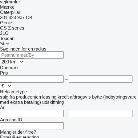
vejtromler
Mærke
Caterpillar
301
323
907
CB
Genie
GS
Z series
JLG
Toucan
Sted
Søg inden for en radius
Danmark
Pris
–
Reklametype
salg
fra producenten
leasing
kredit
afdragsvis
bytte (indbytningsvare
med ekstra betaling)
udskiftning
År
–
Agroline ID
Mangler der filtre?
Foreslå en ændring