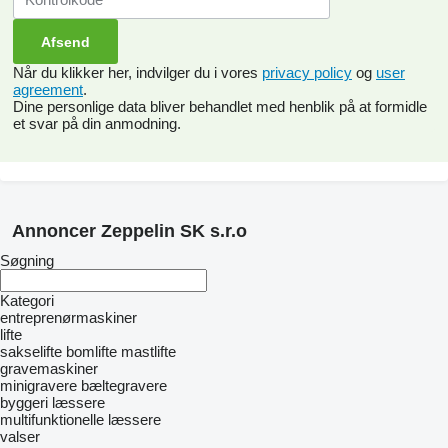
Når du klikker her, indvilger du i vores
privacy policy
og
user
agreement
.
Dine personlige data bliver behandlet med henblik på at formidle
et svar på din anmodning.
Annoncer Zeppelin SK s.r.o
Søgning
Kategori
entreprenørmaskiner
lifte
sakselifte
bomlifte
mastlifte
gravemaskiner
minigravere
bæltegravere
byggeri læssere
multifunktionelle læssere
valser