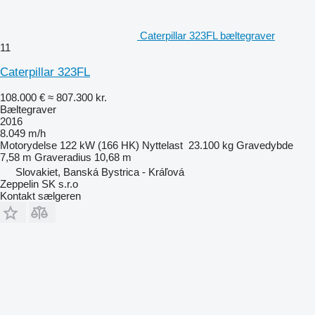
Caterpillar 323FL bæltegraver
11
Caterpillar 323FL
108.000 €
≈ 807.300 kr.
Bæltegraver
2016
8.049 m/h
Motorydelse
122 kW (166 HK)
Nyttelast
23.100 kg
Gravedybde
7,58 m
Graveradius
10,68 m
Slovakiet, Banská Bystrica - Kráľová
Zeppelin SK s.r.o
Kontakt sælgeren