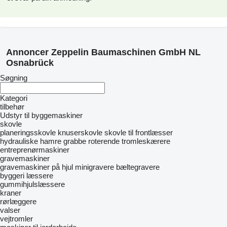
Annoncer Zeppelin Baumaschinen GmbH NL
Osnabrück
Søgning
Kategori
tilbehør
Udstyr til byggemaskiner
skovle
planeringsskovle
knuserskovle
skovle til frontlæsser
hydrauliske hamre
grabbe
roterende tromleskærere
entreprenørmaskiner
gravemaskiner
gravemaskiner på hjul
minigravere
bæltegravere
byggeri læssere
gummihjulslæssere
kraner
rørlæggere
valser
vejtromler