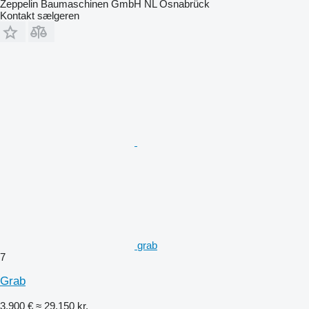
Zeppelin Baumaschinen GmbH NL Osnabrück
Kontakt sælgeren
grab
7
Grab
3.900 €
≈ 29.150 kr.