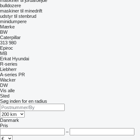
maskiner til jordarbejde
bulldozere
maskiner til minedrift
udstyr til stenbrud
minidumpere
Mærke
BW
Caterpillar
313
980
Epiroc
MB
Erkat
Hyundai
R-series
Liebherr
A-series
PR
Wacker
DW
Vis alle
Sted
Søg inden for en radius
Danmark
Pris
–