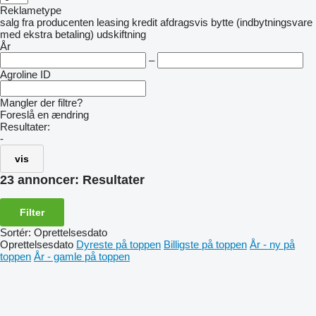
Reklametype
salg
fra producenten
leasing
kredit
afdragsvis
bytte (indbytningsvare
med ekstra betaling)
udskiftning
År
–
Agroline ID
Mangler der filtre?
Foreslå en ændring
Resultater:
-
vis
23 annoncer:
Resultater
Filter
Sortér
:
Oprettelsesdato
Oprettelsesdato
Dyreste på toppen
Billigste på toppen
År - ny på
toppen
År - gamle på toppen