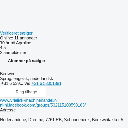
Verificeret sælger
Online:
11 annoncer
10
år på Agroline
4.5
2 anmeldelser
Abonner på sælger
Bertwin
Sprog:
engelsk, nederlandsk
+31 6 539...
Vis
+31 6 53951881
Ring tilbage
www.vrielink-machinehandel.nl
nl-nl.facebook.com/groups/532115103599163/
Adresse
Nederlandene, Drenthe, 7761 RB, Schoonebeek, Boekweitakker 5