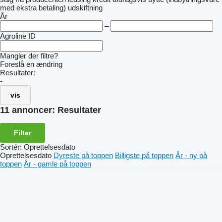
med ekstra betaling)
udskiftning
År
–
Agroline ID
Mangler der filtre?
Foreslå en ændring
Resultater:
-
vis
11 annoncer:
Resultater
Filter
Sortér
:
Oprettelsesdato
Oprettelsesdato
Dyreste på toppen
Billigste på toppen
År - ny på
toppen
År - gamle på toppen