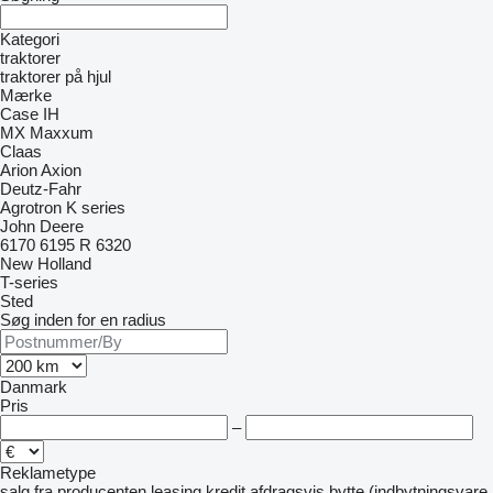
Kategori
traktorer
traktorer på hjul
Mærke
Case IH
MX
Maxxum
Claas
Arion
Axion
Deutz-Fahr
Agrotron
K series
John Deere
6170
6195 R
6320
New Holland
T-series
Sted
Søg inden for en radius
Danmark
Pris
–
Reklametype
salg
fra producenten
leasing
kredit
afdragsvis
bytte (indbytningsvare