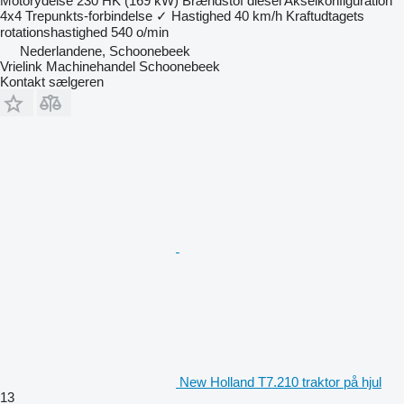
Motorydelse
230 HK (169 kW)
Brændstof
diesel
Akselkonfiguration
4x4
Trepunkts-forbindelse
✓
Hastighed
40 km/h
Kraftudtagets
rotationshastighed
540 o/min
Nederlandene, Schoonebeek
Vrielink Machinehandel Schoonebeek
Kontakt sælgeren
New Holland T7.210 traktor på hjul
13