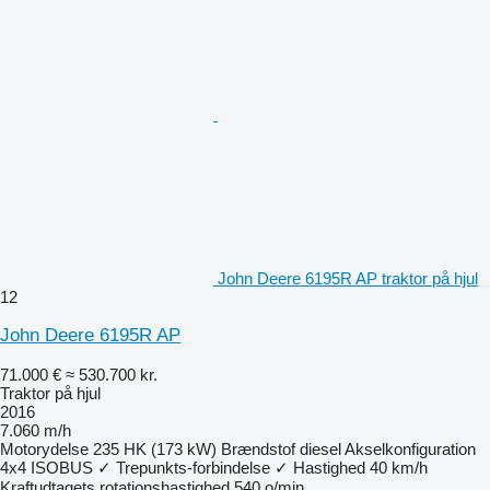
John Deere 6195R AP traktor på hjul
12
John Deere 6195R AP
71.000 €
≈ 530.700 kr.
Traktor på hjul
2016
7.060 m/h
Motorydelse
235 HK (173 kW)
Brændstof
diesel
Akselkonfiguration
4x4
ISOBUS
✓
Trepunkts-forbindelse
✓
Hastighed
40 km/h
Kraftudtagets rotationshastighed
540 o/min