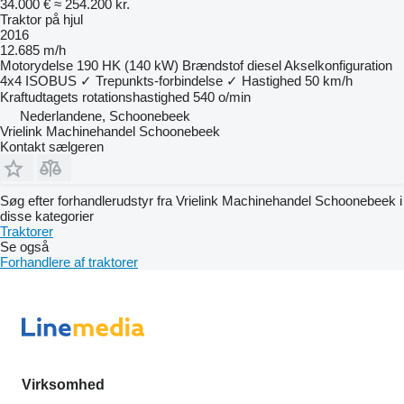
34.000 €
≈ 254.200 kr.
Traktor på hjul
2016
12.685 m/h
Motorydelse
190 HK (140 kW)
Brændstof
diesel
Akselkonfiguration
4x4
ISOBUS
✓
Trepunkts-forbindelse
✓
Hastighed
50 km/h
Kraftudtagets rotationshastighed
540 o/min
Nederlandene, Schoonebeek
Vrielink Machinehandel Schoonebeek
Kontakt sælgeren
Søg efter forhandlerudstyr fra Vrielink Machinehandel Schoonebeek i
disse kategorier
Traktorer
Se også
Forhandlere af traktorer
Virksomhed