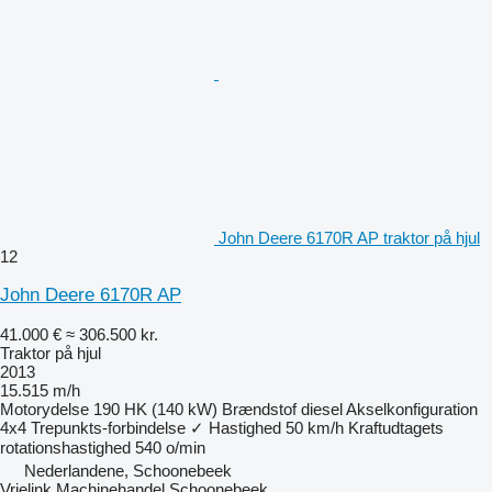
John Deere 6170R AP traktor på hjul
12
John Deere 6170R AP
41.000 €
≈ 306.500 kr.
Traktor på hjul
2013
15.515 m/h
Motorydelse
190 HK (140 kW)
Brændstof
diesel
Akselkonfiguration
4x4
Trepunkts-forbindelse
✓
Hastighed
50 km/h
Kraftudtagets
rotationshastighed
540 o/min
Nederlandene, Schoonebeek
Vrielink Machinehandel Schoonebeek