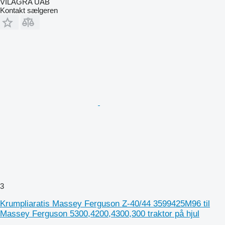
VILAGRA UAB
Kontakt sælgeren
3
Krumpliaratis Massey Ferguson Z-40/44 3599425M96 til
Massey Ferguson 5300,4200,4300,300 traktor på hjul