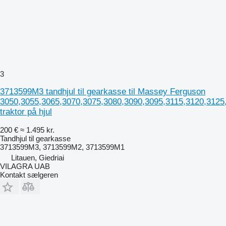
3
3713599M3 tandhjul til gearkasse til Massey Ferguson
3050,3055,3065,3070,3075,3080,3090,3095,3115,3120,3125
traktor på hjul
200 €
≈ 1.495 kr.
Tandhjul til gearkasse
3713599M3, 3713599M2, 3713599M1
Litauen, Giedriai
VILAGRA UAB
Kontakt sælgeren