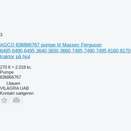
3
AGCO 836866767 pumpe til Massey Ferguson
6485,6490,6495,3640,3650,3660,7485,7490,7495,8160,8170
traktor på hjul
270 €
≈ 2.018 kr.
Pumpe
836866767
Litauen
VILAGRA UAB
Kontakt sælgeren