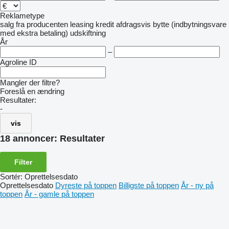
Reklametype
salg
fra producenten
leasing
kredit
afdragsvis
bytte (indbytningsvare
med ekstra betaling)
udskiftning
År
–
Agroline ID
Mangler der filtre?
Foreslå en ændring
Resultater:
-
vis
18 annoncer:
Resultater
Filter
Sortér
:
Oprettelsesdato
Oprettelsesdato
Dyreste på toppen
Billigste på toppen
År - ny på
toppen
År - gamle på toppen