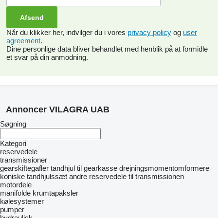
Når du klikker her, indvilger du i vores
privacy policy
og
user
agreement
.
Dine personlige data bliver behandlet med henblik på at formidle
et svar på din anmodning.
Annoncer VILAGRA UAB
Søgning
Kategori
reservedele
transmissioner
gearskiftegafler
tandhjul til gearkasse
drejningsmomentomformere
koniske tandhjulssæt
andre reservedele til transmissionen
motordele
manifolde
krumtapaksler
kølesystemer
pumper
hydraulisk