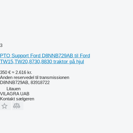
3
PTO Support Ford D8NNB729AB til Ford
TW15,TW20,8730,8830 traktor på hjul
350 €
≈ 2.616 kr.
Anden reservedel til transmissionen
D8NNB729AB, 83918722
Litauen
VILAGRA UAB
Kontakt sælgeren