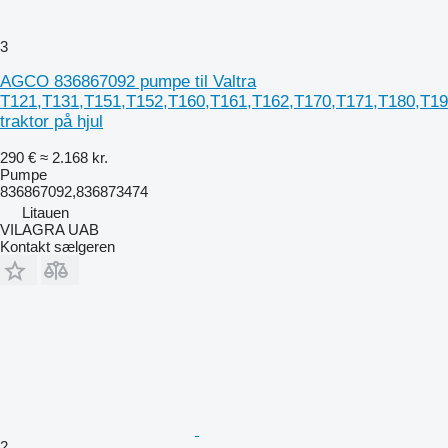
3
AGCO 836867092 pumpe til Valtra
T121,T131,T151,T152,T160,T161,T162,T170,T171,T180,T1
traktor på hjul
290 €
≈ 2.168 kr.
Pumpe
836867092,836873474
Litauen
VILAGRA UAB
Kontakt sælgeren
2