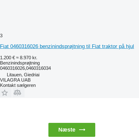
3
Fiat 0460316026 benzinindsprøjtning til Fiat traktor på hjul
1.200 €
≈ 8.970 kr.
Benzinindsprøjtning
0460316026,0460316034
Litauen, Giedriai
VILAGRA UAB
Kontakt sælgeren
Næste