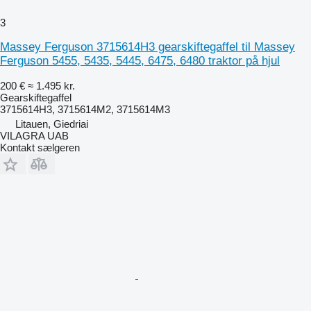
3
Massey Ferguson 3715614H3 gearskiftegaffel til Massey
Ferguson 5455, 5435, 5445, 6475, 6480 traktor på hjul
200 €
≈ 1.495 kr.
Gearskiftegaffel
3715614H3, 3715614M2, 3715614M3
Litauen, Giedriai
VILAGRA UAB
Kontakt sælgeren