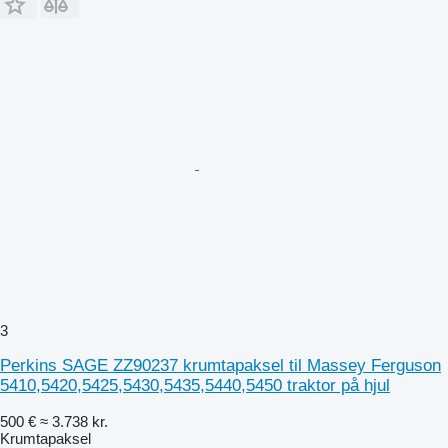
3
Perkins SAGE ZZ90237 krumtapaksel til Massey Ferguson
5410,5420,5425,5430,5435,5440,5450 traktor på hjul
500 €
≈ 3.738 kr.
Krumtapaksel