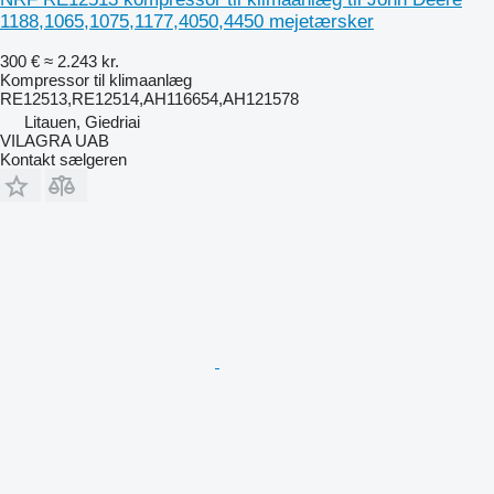
1188,1065,1075,1177,4050,4450 mejetærsker
300 €
≈ 2.243 kr.
Kompressor til klimaanlæg
RE12513,RE12514,AH116654,AH121578
Litauen, Giedriai
VILAGRA UAB
Kontakt sælgeren