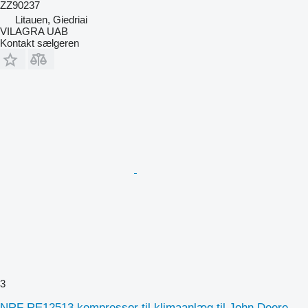
ZZ90237
Litauen, Giedriai
VILAGRA UAB
Kontakt sælgeren
3
NRF RE12513 kompressor til klimaanlæg til John Deere