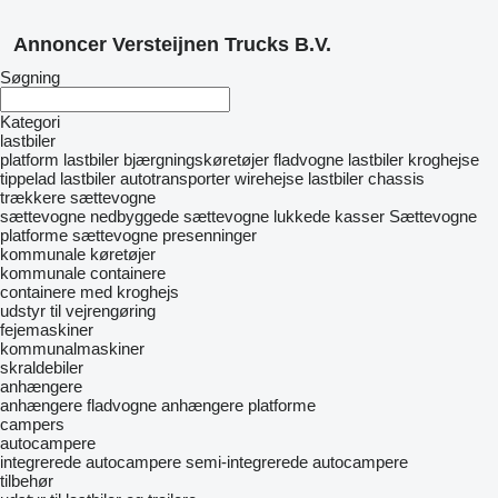
Annoncer Versteijnen Trucks B.V.
Søgning
Kategori
lastbiler
platform lastbiler
bjærgningskøretøjer
fladvogne lastbiler
kroghejse
tippelad lastbiler
autotransporter
wirehejse
lastbiler chassis
trækkere
sættevogne
sættevogne nedbyggede
sættevogne lukkede kasser
Sættevogne
platforme
sættevogne presenninger
kommunale køretøjer
kommunale containere
containere med kroghejs
udstyr til vejrengøring
fejemaskiner
kommunalmaskiner
skraldebiler
anhængere
anhængere fladvogne
anhængere platforme
campers
autocampere
integrerede autocampere
semi-integrerede autocampere
tilbehør