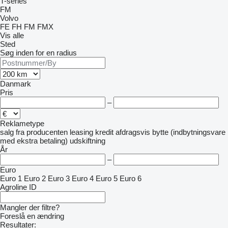
T-series
FM
Volvo
FE
FH
FM
FMX
Vis alle
Sted
Søg inden for en radius
Danmark
Pris
–
Reklametype
salg
fra producenten
leasing
kredit
afdragsvis
bytte (indbytningsvare
med ekstra betaling)
udskiftning
År
–
Euro
Euro 1
Euro 2
Euro 3
Euro 4
Euro 5
Euro 6
Agroline ID
Mangler der filtre?
Foreslå en ændring
Resultater: