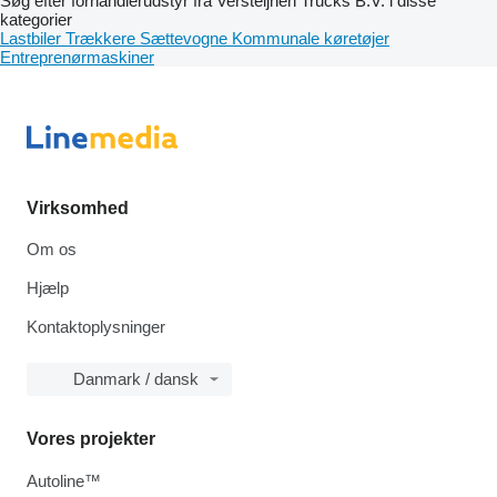
Søg efter forhandlerudstyr fra Versteijnen Trucks B.V. i disse
kategorier
Lastbiler
Trækkere
Sættevogne
Kommunale køretøjer
Entreprenørmaskiner
Virksomhed
Om os
Hjælp
Kontaktoplysninger
Danmark / dansk
Vores projekter
Autoline™