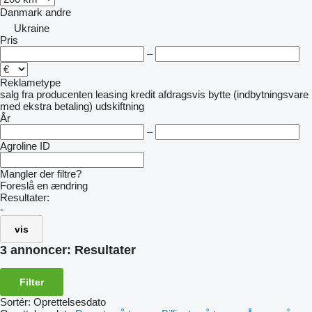
Danmark
andre
Ukraine
Pris
–
Reklametype
salg
fra producenten
leasing
kredit
afdragsvis
bytte (indbytningsvare
med ekstra betaling)
udskiftning
År
–
Agroline ID
Mangler der filtre?
Foreslå en ændring
Resultater:
-
vis
3 annoncer:
Resultater
Filter
Sortér
:
Oprettelsesdato