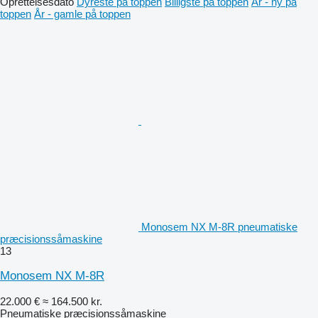
Oprettelsesdato
Dyreste på toppen
Billigste på toppen
År - ny på
toppen
År - gamle på toppen
Monosem NX M-8R pneumatiske
præcisionssåmaskine
13
Monosem NX M-8R
22.000 €
≈ 164.500 kr.
Pneumatiske præcisionssåmaskine