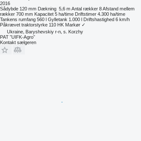
2016
Sådybde
120 mm
Dækning
5,6 m
Antal rækker
8
Afstand mellem
rækker
700 mm
Kapacitet
5 ha/time
Driftstimer
4.300 ha/time
Tankens rumfang
560 l
Gylletank
1.000 l
Driftshastighed
6 km/h
Påkrævet traktorstyrke
110 HK
Markør
✓
Ukraine, Baryshevskiy r-n, s. Korzhy
PAT "UIFK-Agro"
Kontakt sælgeren