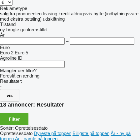
Reklametype
salg
fra producenten
leasing
kredit
afdragsvis
bytte (indbytningsvare
med ekstra betaling)
udskiftning
Tilstand
ny
brugte
genfremstillet
År
–
Euro
Euro 2
Euro 5
Agroline ID
Mangler der filtre?
Foreslå en ændring
Resultater:
-
vis
18 annoncer:
Resultater
Filter
Sortér
:
Oprettelsesdato
Oprettelsesdato
Dyreste på toppen
Billigste på toppen
År - ny på
toppen
År - gamle på toppen