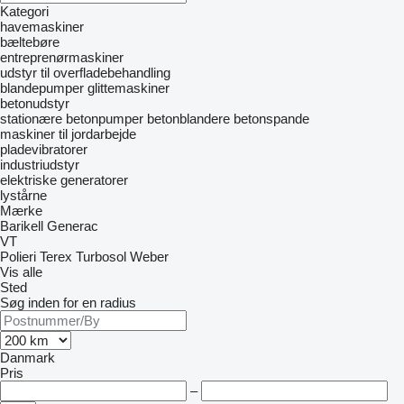
Kategori
havemaskiner
bæltebøre
entreprenørmaskiner
udstyr til overfladebehandling
blandepumper
glittemaskiner
betonudstyr
stationære betonpumper
betonblandere
betonspande
maskiner til jordarbejde
pladevibratorer
industriudstyr
elektriske generatorer
lystårne
Mærke
Barikell
Generac
VT
Polieri
Terex
Turbosol
Weber
Vis alle
Sted
Søg inden for en radius
Danmark
Pris
–