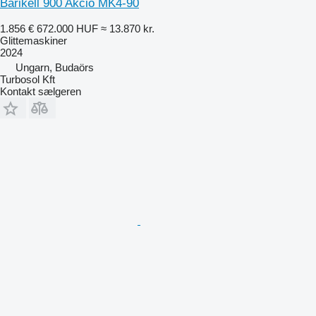
Barikell 900 Akció MK4-90
1.856 €
672.000 HUF
≈ 13.870 kr.
Glittemaskiner
2024
Ungarn, Budaörs
Turbosol Kft
Kontakt sælgeren