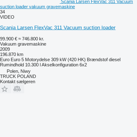
Scania Larsen FlexVac 311 Vacuum
suction loader vakuum gravemaskine
34
VIDEO
Scania Larsen FlexVac 311 Vacuum suction loader
99.900 €
≈ 746.800 kr.
Vakuum gravemaskine
2009
196.870 km
Euro
Euro 5
Motorydelse
309 kW (420 HK)
Brændstof
diesel
Rumindhold
10.300 l
Akselkonfiguration
6x2
Polen, Niwy
TRUCK POLAND
Kontakt sælgeren