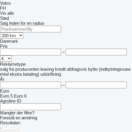
Volvo
FH
Vis alle
Sted
Søg inden for en radius
Danmark
Pris
–
Reklametype
salg
fra producenten
leasing
kredit
afdragsvis
bytte (indbytningsvare
med ekstra betaling)
udskiftning
År
–
Euro
Euro 5
Euro 6
Agroline ID
Mangler der filtre?
Foreslå en ændring
Resultater:
-