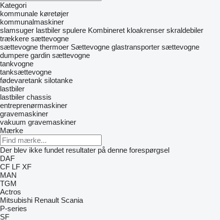
Kategori
kommunale køretøjer
kommunalmaskiner
slamsuger lastbiler
spulere
Kombineret kloakrenser
skraldebiler
trækkere
sættevogne
sættevogne thermoer
Sættevogne glastransporter
sættevogne
dumpere
gardin sættevogne
tankvogne
tanksættevogne
fødevaretank
silotanke
lastbiler
lastbiler chassis
entreprenørmaskiner
gravemaskiner
vakuum gravemaskiner
Mærke
Der blev ikke fundet resultater på denne forespørgsel
DAF
CF
LF
XF
MAN
TGM
Actros
Mitsubishi
Renault
Scania
P-series
SF