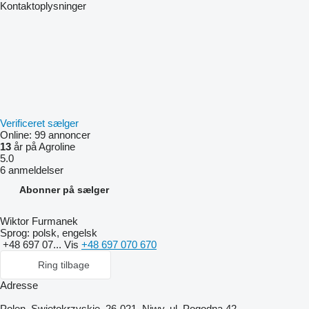
Kontaktoplysninger
Verificeret sælger
Online:
99 annoncer
13
år på Agroline
5.0
6 anmeldelser
Abonner på sælger
Wiktor Furmanek
Sprog:
polsk, engelsk
+48 697 07...
Vis
+48 697 070 670
Ring tilbage
Adresse
Polen, Swietokrzyskie, 26-021, Niwy, ul. Pogodna 42