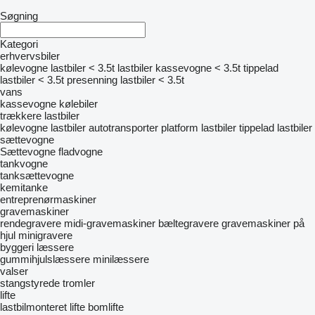
Søgning
Kategori
erhvervsbiler
kølevogne lastbiler < 3.5t
lastbiler kassevogne < 3.5t
tippelad
lastbiler < 3.5t
presenning lastbiler < 3.5t
vans
kassevogne
kølebiler
trækkere
lastbiler
kølevogne lastbiler
autotransporter
platform lastbiler
tippelad lastbiler
sættevogne
Sættevogne fladvogne
tankvogne
tanksættevogne
kemitanke
entreprenørmaskiner
gravemaskiner
rendegravere
midi-gravemaskiner
bæltegravere
gravemaskiner på
hjul
minigravere
byggeri læssere
gummihjulslæssere
minilæssere
valser
stangstyrede tromler
lifte
lastbilmonteret lifte
bomlifte