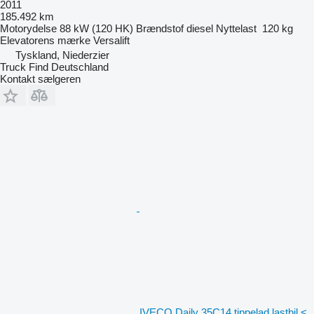
2011
185.492 km
Motorydelse
88 kW (120 HK)
Brændstof
diesel
Nyttelast
120 kg
Elevatorens mærke
Versalift
Tyskland, Niederzier
Truck Find Deutschland
Kontakt sælgeren
IVECO Daily 35C14 tippelad lastbil <