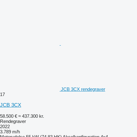
JCB 3CX rendegraver
17
JCB 3CX
58.500 €
≈ 437.300 kr.
Rendegraver
2022
3.789 m/h
Motorydelse
55 kW (74.83 HK)
Akselkonfiguration
4x4