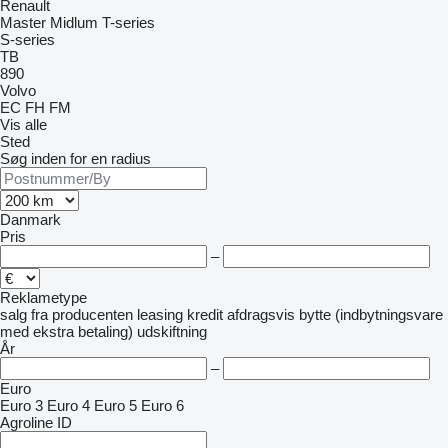
Renault
Master
Midlum
T-series
S-series
TB
890
Volvo
EC
FH
FM
Vis alle
Sted
Søg inden for en radius
Danmark
Pris
–
Reklametype
salg
fra producenten
leasing
kredit
afdragsvis
bytte (indbytningsvare
med ekstra betaling)
udskiftning
År
–
Euro
Euro 3
Euro 4
Euro 5
Euro 6
Agroline ID