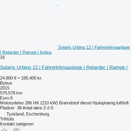
Solaris Urbino 12 | Fahrerklimaanlage
| Retarder | Rampe | bybus
16
Solaris Urbino 12 | Fahrerklimaanlage | Retarder | Rampe |
24.800 €
≈ 185.400 kr.
Bybus
2015
570.578 km
Euro 6
Motorydelse
286 HK (210 kW)
Brændstof
diesel
Hjulophæng
luft/luft
Pladser
38
Antal døre
2-2-0
Tyskland, Eschenburg
TriNufa
Kontakt sælgeren