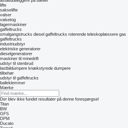
asfaltudlæggere på bælter
lifte
sakselifte
valser
valsetog
lagermaskiner
gaffeltrucks
smalgangstrucks
diesel gaffeltrucks
roterende teleskoplæssere
gas
gaffeltrucks
industriudstyr
elektriske generatorer
dieselgeneratorer
maskiner til minedrift
udstyr til stenbrud
lastbildumpere
knækstyrede dumpere
tilbehør
udstyr til gaffeltrucks
balleklemmer
Mærke
Der blev ikke fundet resultater på denne forespørgsel
Titan
BW
GFS
DPM
Ducato