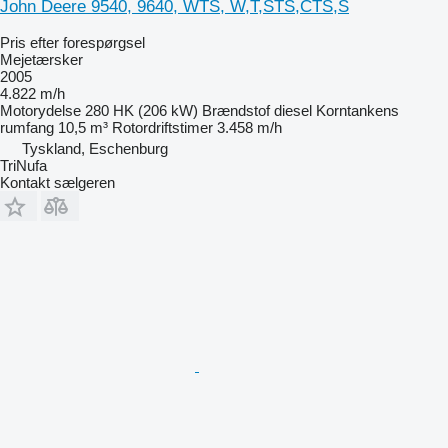
John Deere 9540, 9640, WTS, W,T,STS,CTS,S
Pris efter forespørgsel
Mejetærsker
2005
4.822 m/h
Motorydelse
280 HK (206 kW)
Brændstof
diesel
Korntankens
rumfang
10,5 m³
Rotordriftstimer
3.458 m/h
Tyskland, Eschenburg
TriNufa
Kontakt sælgeren