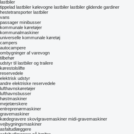
lastbiler
tippelad lastbiler
kølevogne lastbiler
lastbiler glidende gardiner
hestetransporter lastbiler
vans
passager minibusser
kommunale køretøjer
kommunalmaskiner
universelle kommunale køretøj
campers
autocampere
ombygninger af varevogn
tilbehør
udstyr til lastbiler og trailere
kørestolslifte
reservedele
elektrisk udstyr
andre elektriske reservedele
lufthavnskøretøjer
lufthavnsbusser
høstmaskiner
mejetærskere
entreprenørmaskiner
gravemaskiner
kædegravere
skovlgravemaskiner
midi-gravemaskiner
vejbygningsmaskiner
asfaltudlæggere