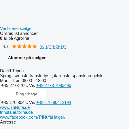
Verificeret sælger
Online:
93 annoncer
8
år på Agroline
4.7
98 anmeldelser
Abonner på sælger
David Tripon
Sprog:
svensk, fransk, tysk, italiensk, spansk, engelsk
Man. - Lør.
08:00 - 18:00
+49 2773 70...
Vis
+49 2773 7080499
Ring tilbage
+49 176 804...
Vis
+49 176 80412194
www.TriNufa.de
trinufa.autoline.de
www.facebook.com/TriNufaHaiger/
Adresse