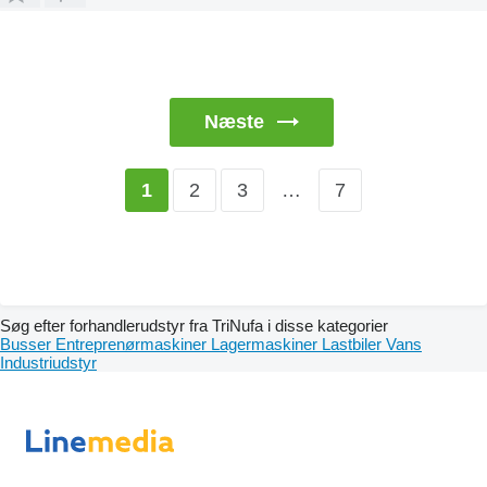
Næste
2
3
…
7
1
Søg efter forhandlerudstyr fra TriNufa i disse kategorier
Busser
Entreprenørmaskiner
Lagermaskiner
Lastbiler
Vans
Industriudstyr