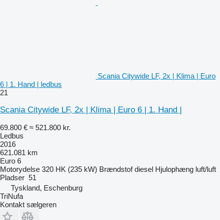
Scania Citywide LF, 2x | Klima | Euro
6 | 1. Hand | ledbus
21
Scania Citywide LF, 2x | Klima | Euro 6 | 1. Hand |
69.800 €
≈ 521.800 kr.
Ledbus
2016
621.081 km
Euro 6
Motorydelse
320 HK (235 kW)
Brændstof
diesel
Hjulophæng
luft/luft
Pladser
51
Tyskland, Eschenburg
TriNufa
Kontakt sælgeren