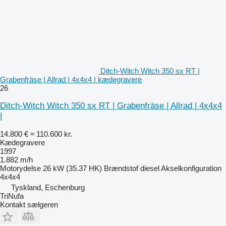
Ditch-Witch Witch 350 sx RT |
Grabenfräse | Allrad | 4x4x4 | kædegravere
26
Ditch-Witch Witch 350 sx RT | Grabenfräse | Allrad | 4x4x4
|
14.800 €
≈ 110.600 kr.
Kædegravere
1997
1.882 m/h
Motorydelse
26 kW (35.37 HK)
Brændstof
diesel
Akselkonfiguration
4x4x4
Tyskland, Eschenburg
TriNufa
Kontakt sælgeren