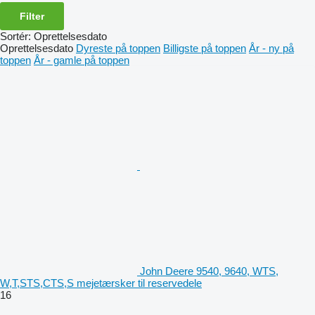
Filter
Sortér
:
Oprettelsesdato
Oprettelsesdato
Dyreste på toppen
Billigste på toppen
År - ny på
toppen
År - gamle på toppen
John Deere 9540, 9640, WTS,
W,T,STS,CTS,S mejetærsker til reservedele
16