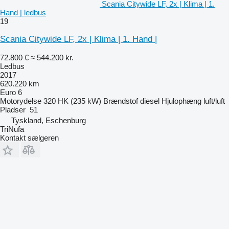
Scania Citywide LF, 2x | Klima | 1.
Hand | ledbus
19
Scania Citywide LF, 2x | Klima | 1. Hand |
72.800 €
≈ 544.200 kr.
Ledbus
2017
620.220 km
Euro 6
Motorydelse
320 HK (235 kW)
Brændstof
diesel
Hjulophæng
luft/luft
Pladser
51
Tyskland, Eschenburg
TriNufa
Kontakt sælgeren