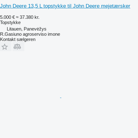
John Deere 13,5 L topstykke til John Deere mejetærsker
5.000 €
≈ 37.380 kr.
Topstykke
Litauen, Panevėžys
R.Gasiuno agroserviso imone
Kontakt sælgeren