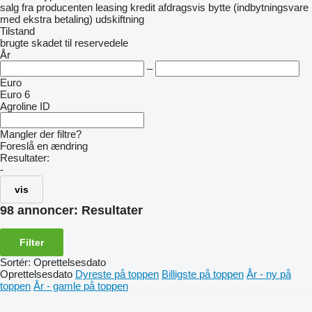
salg
fra producenten
leasing
kredit
afdragsvis
bytte (indbytningsvare
med ekstra betaling)
udskiftning
Tilstand
brugte
skadet
til reservedele
År
–
Euro
Euro 6
Agroline ID
Mangler der filtre?
Foreslå en ændring
Resultater:
-
vis
98 annoncer:
Resultater
Filter
Sortér
:
Oprettelsesdato
Oprettelsesdato
Dyreste på toppen
Billigste på toppen
År - ny på
toppen
År - gamle på toppen