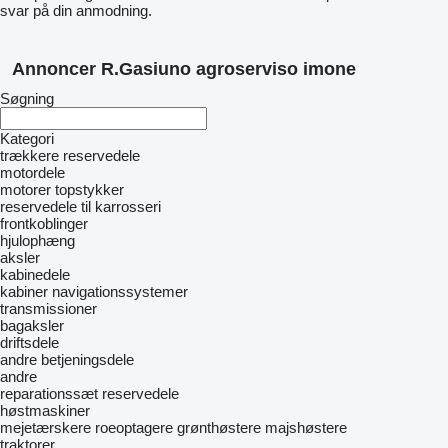
svar på din anmodning.
Annoncer R.Gasiuno agroserviso imone
Søgning
Kategori
trækkere
reservedele
motordele
motorer
topstykker
reservedele til karrosseri
frontkoblinger
hjulophæng
aksler
kabinedele
kabiner
navigationssystemer
transmissioner
bagaksler
driftsdele
andre betjeningsdele
andre
reparationssæt
reservedele
høstmaskiner
mejetærskere
roeoptagere
grønthøstere
majshøstere
traktorer