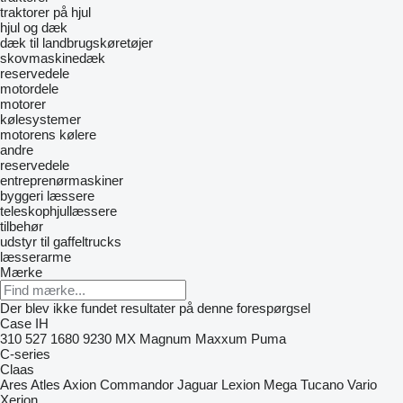
traktorer på hjul
hjul og dæk
dæk til landbrugskøretøjer
skovmaskinedæk
reservedele
motordele
motorer
kølesystemer
motorens kølere
andre
reservedele
entreprenørmaskiner
byggeri læssere
teleskophjullæssere
tilbehør
udstyr til gaffeltrucks
læsserarme
Mærke
Der blev ikke fundet resultater på denne forespørgsel
Case IH
310
527
1680
9230
MX
Magnum
Maxxum
Puma
C-series
Claas
Ares
Atles
Axion
Commandor
Jaguar
Lexion
Mega
Tucano
Vario
Xerion