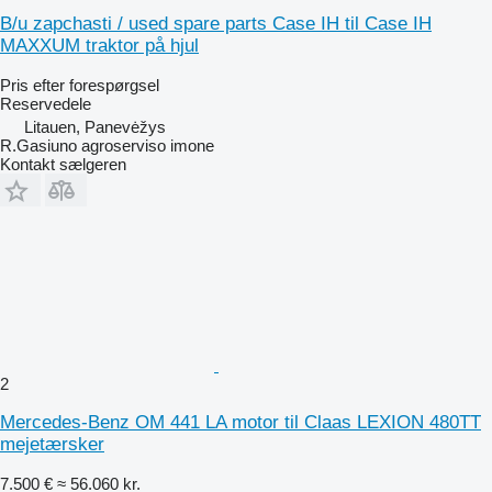
B/u zapchasti / used spare parts Case IH til Case IH
MAXXUM traktor på hjul
Pris efter forespørgsel
Reservedele
Litauen, Panevėžys
R.Gasiuno agroserviso imone
Kontakt sælgeren
2
Mercedes-Benz OM 441 LA motor til Claas LEXION 480TT
mejetærsker
7.500 €
≈ 56.060 kr.