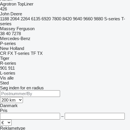
Agrotron
TopLiner
426
John Deere
1188
2064
2264
6135
6920
7800
8420
9640
9660
9880
S-series
T-
series
Massey Ferguson
38
40
7278
Mercedes-Benz
P-series
New Holland
CR
FX
T-series
TF
TX
Tiger
R-series
901
911
L-series
Vis alle
Sted
Søg inden for en radius
Danmark
Pris
–
Reklametype