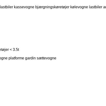
lastbiler kassevogne
bjærgningskøretøjer
kølevogne lastbiler
a
tøjer < 3.5t
ogne platforme
gardin sættevogne