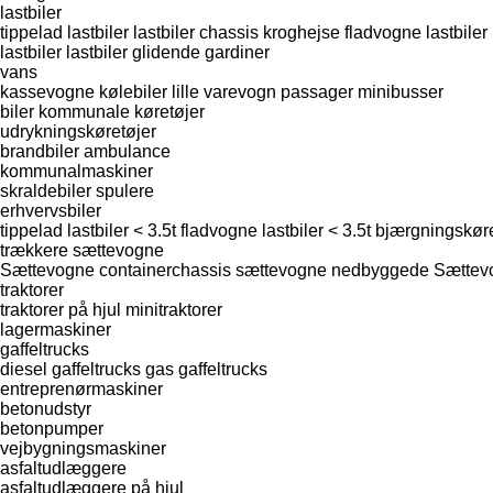
lastbiler
tippelad lastbiler
lastbiler chassis
kroghejse
fladvogne lastbiler
lastbiler
lastbiler glidende gardiner
vans
kassevogne
kølebiler
lille varevogn
passager minibusser
biler
kommunale køretøjer
udrykningskøretøjer
brandbiler
ambulance
kommunalmaskiner
skraldebiler
spulere
erhvervsbiler
tippelad lastbiler < 3.5t
fladvogne lastbiler < 3.5t
bjærgningskøre
trækkere
sættevogne
Sættevogne containerchassis
sættevogne nedbyggede
Sættev
traktorer
traktorer på hjul
minitraktorer
lagermaskiner
gaffeltrucks
diesel gaffeltrucks
gas gaffeltrucks
entreprenørmaskiner
betonudstyr
betonpumper
vejbygningsmaskiner
asfaltudlæggere
asfaltudlæggere på hjul