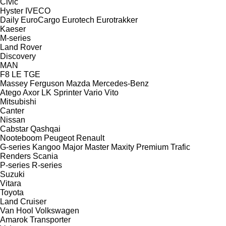
Civic
Hyster
IVECO
Daily
EuroCargo
Eurotech
Eurotrakker
Kaeser
M-series
Land Rover
Discovery
MAN
F8
LE
TGE
Massey Ferguson
Mazda
Mercedes-Benz
Atego
Axor
LK
Sprinter
Vario
Vito
Mitsubishi
Canter
Nissan
Cabstar
Qashqai
Nooteboom
Peugeot
Renault
G-series
Kangoo
Major
Master
Maxity
Premium
Trafic
Renders
Scania
P-series
R-series
Suzuki
Vitara
Toyota
Land Cruiser
Van Hool
Volkswagen
Amarok
Transporter