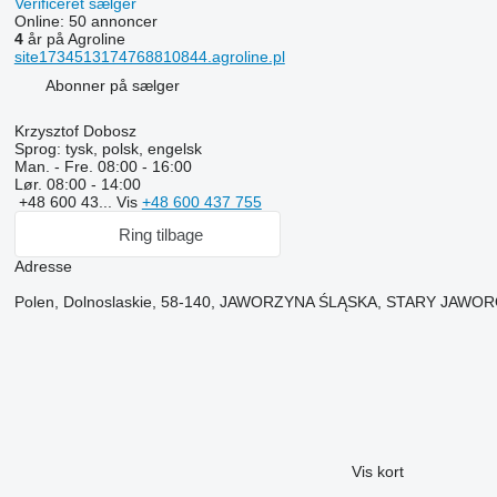
Verificeret sælger
Online:
50 annoncer
4
år på Agroline
site1734513174768810844.agroline.pl
Abonner på sælger
Krzysztof Dobosz
Sprog:
tysk, polsk, engelsk
Man. - Fre.
08:00 - 16:00
Lør.
08:00 - 14:00
+48 600 43...
Vis
+48 600 437 755
Ring tilbage
Adresse
Polen, Dolnoslaskie, 58-140, JAWORZYNA ŚLĄSKA, STARY JAWO
Vis kort