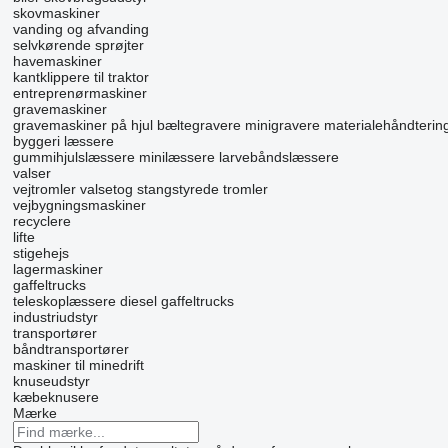
skovmaskiner
vanding og afvanding
selvkørende sprøjter
havemaskiner
kantklippere til traktor
entreprenørmaskiner
gravemaskiner
gravemaskiner på hjul
bæltegravere
minigravere
materialehåndterin
byggeri læssere
gummihjulslæssere
minilæssere
larvebåndslæssere
valser
vejtromler
valsetog
stangstyrede tromler
vejbygningsmaskiner
recyclere
lifte
stigehejs
lagermaskiner
gaffeltrucks
teleskoplæssere
diesel gaffeltrucks
industriudstyr
transportører
båndtransportører
maskiner til minedrift
knuseudstyr
kæbeknusere
Mærke