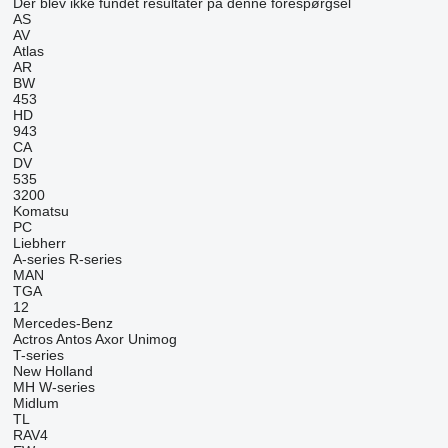
Der blev ikke fundet resultater på denne forespørgsel
AS
AV
Atlas
AR
BW
453
HD
943
CA
DV
535
3200
Komatsu
PC
Liebherr
A-series
R-series
MAN
TGA
12
Mercedes-Benz
Actros
Antos
Axor
Unimog
T-series
New Holland
MH
W-series
Midlum
TL
RAV4