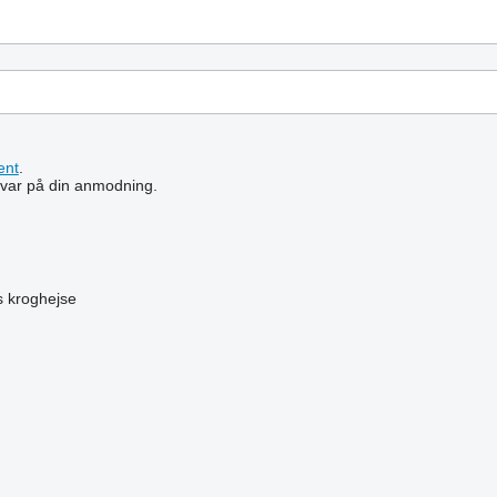
ent
.
 svar på din anmodning.
s
kroghejse