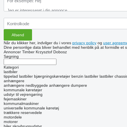
Når du klikker her, indvilger du i vores
privacy policy
og
user agreem
Dine personlige data bliver behandlet med henblik på at formidle et
Annoncer Timber Krzysztof Dobosz
Søgning
Kategori
lastbiler
tippelad lastbiler
bjærgningskøretøjer
benzin lastbiler
lastbiler chassi
anhængere
anhængere nedbyggede
anhængere dumpere
kommunale køretøjer
udstyr til vejrengøring
fejemaskiner
kommunalmaskiner
universelle kommunale køretøj
trækkere
reservedele
motordele
motorer
biler
skovbrugsudstyr