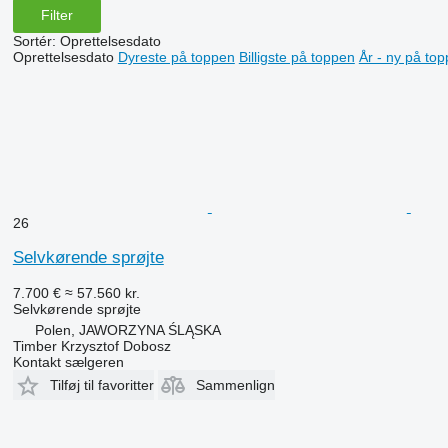
Filter
Sortér
:
Oprettelsesdato
Oprettelsesdato
Dyreste på toppen
Billigste på toppen
År - ny på to
26
Selvkørende sprøjte
7.700 €
≈ 57.560 kr.
Selvkørende sprøjte
Polen, JAWORZYNA ŚLĄSKA
Timber Krzysztof Dobosz
Kontakt sælgeren
Tilføj til favoritter
Sammenlign