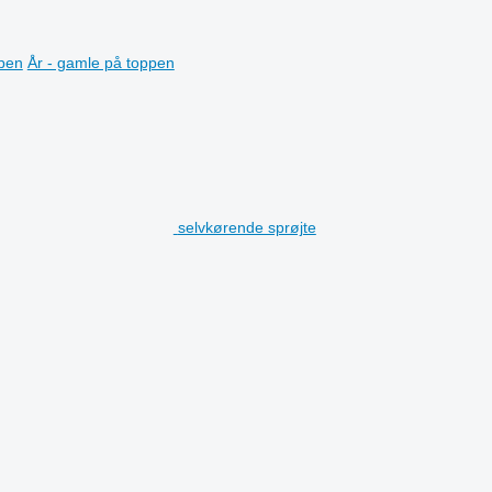
ppen
År - gamle på toppen
selvkørende sprøjte