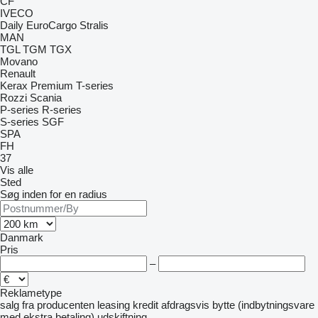
CF
IVECO
Daily
EuroCargo
Stralis
MAN
TGL
TGM
TGX
Movano
Renault
Kerax
Premium
T-series
Rozzi
Scania
P-series
R-series
S-series
SGF
SPA
FH
37
Vis alle
Sted
Søg inden for en radius
Danmark
Pris
–
Reklametype
salg
fra producenten
leasing
kredit
afdragsvis
bytte (indbytningsvare
med ekstra betaling)
udskiftning