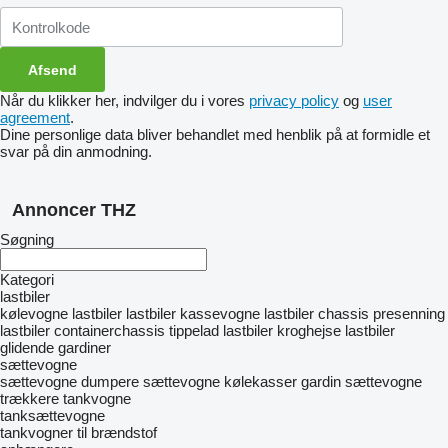
Når du klikker her, indvilger du i vores
privacy policy
og
user
agreement
.
Dine personlige data bliver behandlet med henblik på at formidle et
svar på din anmodning.
Annoncer THZ
Søgning
Kategori
lastbiler
kølevogne lastbiler
lastbiler kassevogne
lastbiler chassis
presenning
lastbiler
containerchassis
tippelad lastbiler
kroghejse
lastbiler
glidende gardiner
sættevogne
sættevogne dumpere
sættevogne kølekasser
gardin sættevogne
trækkere
tankvogne
tanksættevogne
tankvogner til brændstof