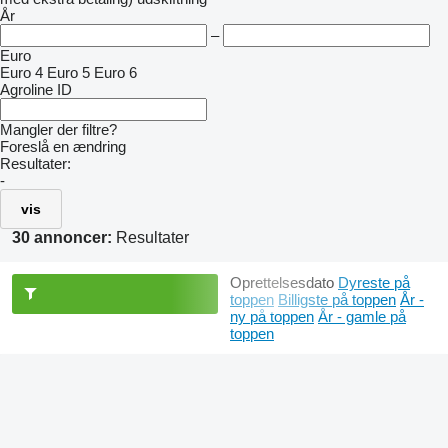
År
–
Euro
Euro 4
Euro 5
Euro 6
Agroline ID
Mangler der filtre?
Foreslå en ændring
Resultater:
-
vis
30 annoncer:
Resultater
Oprettelsesdato
Dyreste på
toppen
Billigste på toppen
År -
ny på toppen
År - gamle på
toppen