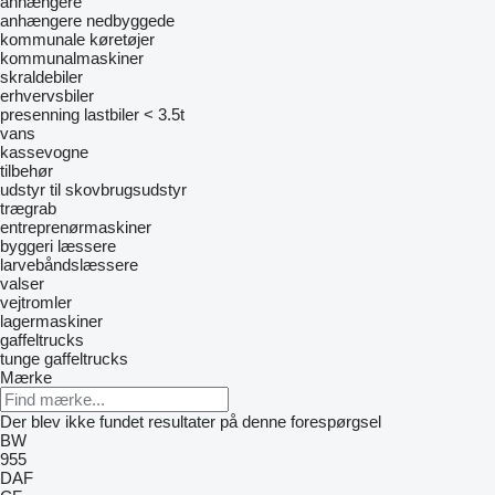
anhængere
anhængere nedbyggede
kommunale køretøjer
kommunalmaskiner
skraldebiler
erhvervsbiler
presenning lastbiler < 3.5t
vans
kassevogne
tilbehør
udstyr til skovbrugsudstyr
trægrab
entreprenørmaskiner
byggeri læssere
larvebåndslæssere
valser
vejtromler
lagermaskiner
gaffeltrucks
tunge gaffeltrucks
Mærke
Der blev ikke fundet resultater på denne forespørgsel
BW
955
DAF