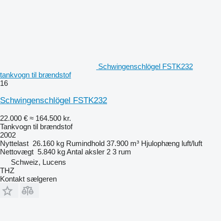
Schwingenschlögel FSTK232
tankvogn til brændstof
16
Schwingenschlögel FSTK232
22.000 €
≈ 164.500 kr.
Tankvogn til brændstof
2002
Nyttelast
26.160 kg
Rumindhold
37.900 m³
Hjulophæng
luft/luft
Nettovægt
5.840 kg
Antal aksler
2
3 rum
Schweiz, Lucens
THZ
Kontakt sælgeren