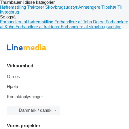
Thurnbauer i disse kategorier
Høfremstilling
Traktorer
Skovbrugsudstyr
Anhængere
Tilbehør
Til
kvægbrug
Se også
Forhandlere af høfremstilling
Forhandlere af John Deere
Forhandlere
af Kuhn
Forhandlere af traktorer
Forhandlere af skovbrugsudstyr
Virksomhed
Om os
Hjælp
Kontaktoplysninger
Danmark / dansk
Vores projekter