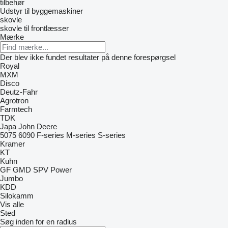
tilbehør
Udstyr til byggemaskiner
skovle
skovle til frontlæsser
Mærke
Der blev ikke fundet resultater på denne forespørgsel
Royal
MXM
Disco
Deutz-Fahr
Agrotron
Farmtech
TDK
Japa
John Deere
5075
6090
F-series
M-series
S-series
Kramer
KT
Kuhn
GF
GMD
SPV Power
Jumbo
KDD
Silokamm
Vis alle
Sted
Søg inden for en radius