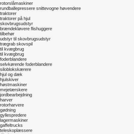
rotorslåmaskiner
rundballepressere
snittevogne
høvendere
traktorer
traktorer på hjul
skovbrugsudstyr
brændekløvere
flishuggere
tilbehør
udstyr til skovbrugsudstyr
trægrab
skovspil
til kvægbrug
til kvægbrug
foderblandere
selvkørende foderblandere
siloblokskærere
hjul og dæk
hjulskiver
høstmaskiner
mejetærskere
jordbearbejdning
harver
rotorharvere
gødning
gyllespredere
lagermaskiner
gaffeltrucks
teleskoplæssere