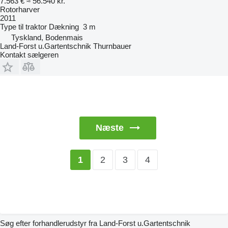
7.563 €
≈ 56.540 kr.
Rotorharver
2011
Type
til traktor
Dækning
3 m
Tyskland, Bodenmais
Land-Forst u.Gartentschnik Thurnbauer
Kontakt sælgeren
Næste
2
3
4
1
Søg efter forhandlerudstyr fra Land-Forst u.Gartentschnik