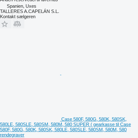
Spanien, Uxes
TALLERES A.CAPELÁN S.L.
Kontakt sælgeren
Case 580F, 580G, 580K, 580SK,
580LE, 580SLE, 580SM, 580M, 580 SUPER ( gearkasse til Case
580F, 580G, 580K, 580SK, 580LE, 580SLE, 580SM, 580M, 580
rendegraver