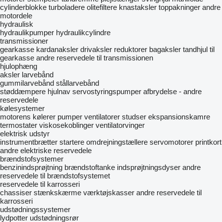
cylinderblokke
turboladere
olitefiltere
knastaksler
toppakninger
andre
motordele
hydraulisk
hydraulikpumper
hydraulikcylindre
transmissioner
gearkasse
kardanaksler
drivaksler
reduktorer
bagaksler
tandhjul til
gearkasse
andre reservedele til transmissionen
hjulophæng
aksler
larvebånd
gummilarvebånd
stållarvebånd
støddæmpere
hjulnav
servostyringspumper
afbrydelse - andre
reservedele
kølesystemer
motorens kølerer
pumper
ventilatorer
studser
ekspansionskamre
termostater
viskosekoblinger
ventilatorvinger
elektrisk udstyr
instrumentbrætter
startere
omdrejningstællere
servomotorer
printkort
andre elektriske reservedele
brændstofsystemer
benzinindsprøjtning
brændstoftanke
indsprøjtningsdyser
andre
reservedele til brændstofsystemet
reservedele til karrosseri
chassiser
stænkskærme
værktøjskasser
andre reservedele til
karrosseri
udstødningssystemer
lydpotter
udstødningsrør