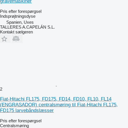
gravemaskiner
Pris efter forespørgsel
Indsprøjtningsdyse
Spanien, Uxes
TALLERES A.CAPELÁN S.L.
Kontakt sælgeren
2
Fiat-Hitachi FL175, FD175, FD14, FD10, FL10, FL14
(ENGRASADOR) centralsmøring til Fiat-Hitachi FL175,
FD175 larvebåndslæsser
Pris efter forespørgsel
Centralsmøring