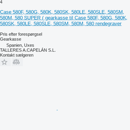
4
Case 580F, 580G, 580K, 580SK, 580LE, 580SLE, 580SM,
580M, 580 SUPER ( gearkasse til Case 580F, 580G, 580K,
580SK, 580LE, 580SLE, 580SM, 580M, 580 rendegraver
Pris efter forespørgsel
Gearkasse
Spanien, Uxes
TALLERES A.CAPELÁN S.L.
Kontakt sælgeren