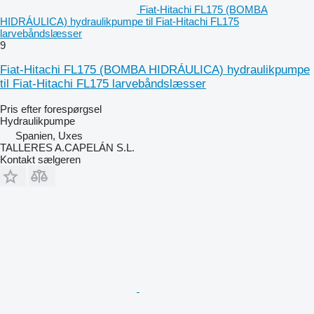
Fiat-Hitachi FL175 (BOMBA
HIDRÁULICA) hydraulikpumpe til Fiat-Hitachi FL175
larvebåndslæsser
9
Fiat-Hitachi FL175 (BOMBA HIDRÁULICA) hydraulikpumpe
til Fiat-Hitachi FL175 larvebåndslæsser
Pris efter forespørgsel
Hydraulikpumpe
Spanien, Uxes
TALLERES A.CAPELÁN S.L.
Kontakt sælgeren