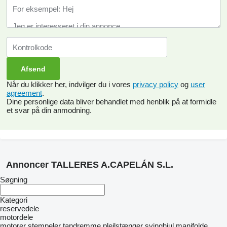
Når du klikker her, indvilger du i vores
privacy policy
og
user
agreement
.
Dine personlige data bliver behandlet med henblik på at formidle
et svar på din anmodning.
Annoncer TALLERES A.CAPELÁN S.L.
Søgning
Kategori
reservedele
motordele
motorer
stempeler
tandremme
plejlstænger
svinghjul
manifolde