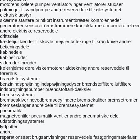
motorens kølere
pumper
ventilatorvinger
ventilatorer
studser
pakninger til vandpumpe
andre reservedele til kølesystemet
elektrisk udstyr
skærme
startere
printkort
instrumentbrætter
kontrolenheder
generatorer
sensorer
remstrammere
kontaktarme
omformere
relæer
andre elektriske reservedele
driftsdele
kædehjul
tænder til skovle
mejsler
løftekroge til kran
knive
andre
betjeningsdele
kabinedele
kabiner
ruder
sideruder
forruder
kølerhjelme
døre
viskermotorer
afdækning
andre reservedele til
førerhus
brændstofsystemer
benzinindsprøjtning
indsprøjtningsdyser
brændstoffiltere
luftfiltere
indsprøjtningspumper
brændstoftankdæksler
bremsesystemer
bremseskiver
hovedbremsecylindere
bremsekaliber
bremsetromler
bremseslanger
andre dele til bremsesystemet
pneumatik
magnetventiler
pneumatik ventiler
andre pneumatiske dele
udstødningssystemer
lydpotter
andre
reparationssæt
brugsanvisninger
reservedele
fastgøringsmaterialer