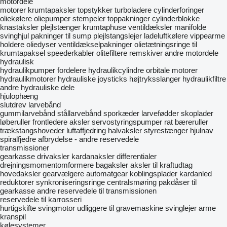
motordele
motorer
krumtapaksler
topstykker
turboladere
cylinderforinger
oliekølere
oliepumper
stempeler
toppakninger
cylinderblokke
knastaksler
plejlstænger
krumtaphuse
ventildæksler
manifolde
svinghjul
pakninger til sump
plejlstangslejer
ladeluftkølere
vippearme
holdere
oliedyser
ventildækselpakninger
olietætningsringe til
krumtapaksel
speederkabler
olitefiltere
remskiver
andre motordele
hydraulisk
hydraulikpumper
fordelere
hydraulikcylindre
orbitale motorer
hydraulikmotorer
hydrauliske joysticks
højtryksslanger
hydraulikfiltre
andre hydrauliske dele
hjulophæng
slutdrev
larvebånd
gummilarvebånd
stållarvebånd
sporkæder
larvefødder
skoplader
løberuller
frontledere
aksler
servostyringspumper
rat
bæreruller
trækstangshoveder
luftaffjedring
halvaksler
styrestænger
hjulnav
spiralfjedre
afbrydelse - andre reservedele
transmissioner
gearkasse
drivaksler
kardanaksler
differentialer
drejningsmomentomformere
bagaksler
aksler til kraftudtag
hovedaksler
gearvælgere automatgear
koblingsplader
kardanled
reduktorer
synkroniseringsringe
centralsmøring
pakdåser til
gearkasse
andre reservedele til transmissionen
reservedele til karrosseri
hurtigskifte
svingmotor
udliggere til gravemaskine
svinglejer
arme
kranspil
kølesystemer