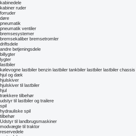
kabinedele
kabiner
ruder
forruder
døre
pneumatik
pneumatik ventiler
bremsesystemer
bremsekaliber
bremsetromler
driftsdele
andre betjeningsdele
billygter
lygter
lastbiler
kølevogne lastbiler
benzin lastbiler
tankbiler lastbiler
lastbiler chassis
hjul og dæk
hjulskiver
hjulskiver til lastbiler
hjul
trækkere
tilbehør
udstyr til lastbiler og trailere
spil
hydrauliske spil
tilbehør
Udstyr til landbrugsmaskiner
modvægte til traktor
reservedele