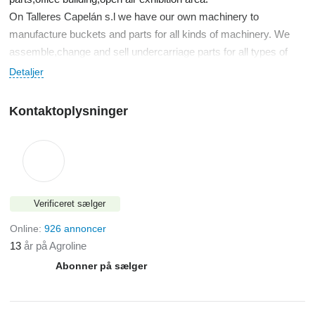
On Talleres Capelán s.l we have our own machinery to
manufacture buckets and parts for all kinds of machinery. We
assemble,change and sell undercarriage parts for all types of
agricultural and industrial machines, chains, rollers, idlers,
Detaljer
sprockets, shoes, rubber shoes with no limit of weight or siz
Kontaktoplysninger
Verificeret sælger
Online:
926 annoncer
13
år på Agroline
Abonner på sælger