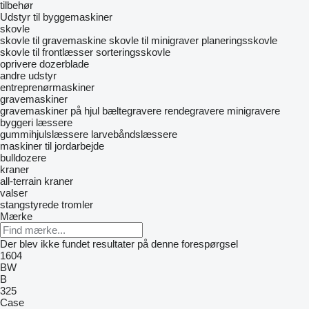
tilbehør
Udstyr til byggemaskiner
skovle
skovle til gravemaskine
skovle til minigraver
planeringsskovle
skovle til frontlæsser
sorteringsskovle
oprivere
dozerblade
andre udstyr
entreprenørmaskiner
gravemaskiner
gravemaskiner på hjul
bæltegravere
rendegravere
minigravere
byggeri læssere
gummihjulslæssere
larvebåndslæssere
maskiner til jordarbejde
bulldozere
kraner
all-terrain kraner
valser
stangstyrede tromler
Mærke
Der blev ikke fundet resultater på denne forespørgsel
1604
BW
B
325
Case