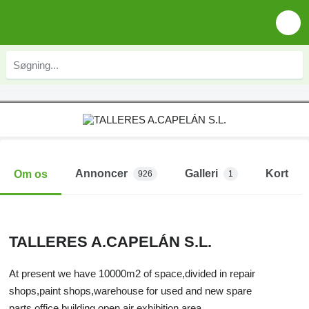
Annoncer
Galleri
Kort
Om os
926
1
TALLERES A.CAPELÁN S.L.
At present we have 10000m2 of space,divided in repair
shops,paint shops,warehouse for used and new spare
parts,office building,open air exhibition area.