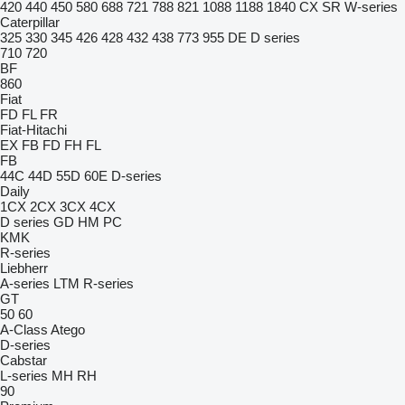
420
440
450
580
688
721
788
821
1088
1188
1840
CX
SR
W-series
Caterpillar
325
330
345
426
428
432
438
773
955
DE
D series
710
720
BF
860
Fiat
FD
FL
FR
Fiat-Hitachi
EX
FB
FD
FH
FL
FB
44C
44D
55D
60E
D-series
Daily
1CX
2CX
3CX
4CX
D series
GD
HM
PC
KMK
R-series
Liebherr
A-series
LTM
R-series
GT
50
60
A-Class
Atego
D-series
Cabstar
L-series
MH
RH
90