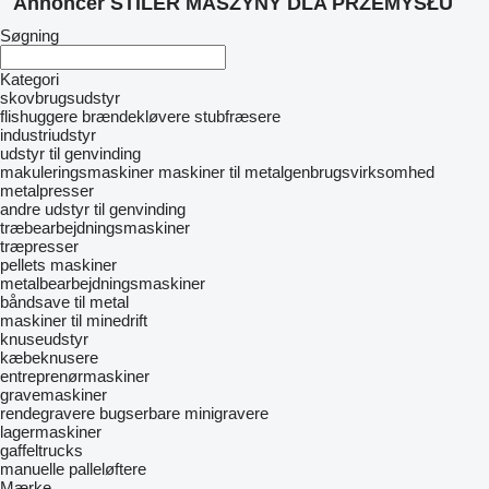
Annoncer STILER MASZYNY DLA PRZEMYSŁU
Søgning
Kategori
skovbrugsudstyr
flishuggere
brændekløvere
stubfræsere
industriudstyr
udstyr til genvinding
makuleringsmaskiner
maskiner til metalgenbrugsvirksomhed
metalpresser
andre udstyr til genvinding
træbearbejdningsmaskiner
træpresser
pellets maskiner
metalbearbejdningsmaskiner
båndsave til metal
maskiner til minedrift
knuseudstyr
kæbeknusere
entreprenørmaskiner
gravemaskiner
rendegravere
bugserbare minigravere
lagermaskiner
gaffeltrucks
manuelle palleløftere
Mærke