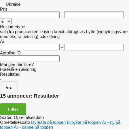
Ukraine
Pris
–
Reklametype
salg
fra producenten
leasing
kredit
afdragsvis
bytte (indbytningsvare
med ekstra betaling)
udskiftning
År
–
Agroline ID
Mangler der filtre?
Foreslå en ændring
Resultater:
-
vis
15 annoncer:
Resultater
Filter
Sortér
:
Oprettelsesdato
Oprettelsesdato
Dyreste på toppen
Billigste på toppen
År - ny på
toppen
År - gamle på toppen