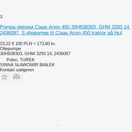
3
Pompa olejowa Claas Arion 450 30H838303, GHM 3293 14,
2436087, S oliepumpe til Claas Arion 450 traktor på hjul
23,22 €
100 PLN
≈ 173,60 kr.
Oliepumpe
30H838303, GHM 3293 14, 2436087
Polen, TUREK
SINNA SŁAWOMIR BIAŁEK
Kontakt sælgeren