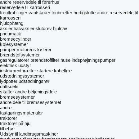
andre reservedele til førerhus
reservedele til karrosseri
frontkoblinger
vantskruer
trinbrætter
hurtigskifte
andre reservedele til
karrosseri
hjulophæng
aksler
halvaksler
slutdrev
hjulnav
pneumatik
bremsecylinder
kølesystemer
pumper
motorens kølerer
brændstofsystemer
gasregulatorer
brændstoffilter huse
indsprøjtningspumper
elektrisk udstyr
instrumentbrætter
startere
kabeltræ
udstødningssystemer
lydpotter
udstødningsrør
driftsdele
skafter
andre betjeningsdele
bremsesystemer
andre dele til bremsesystemet
andre
fastgøringsmaterialer
traktorer
traktorer på hjul
tilbehør
Udstyr til landbrugsmaskiner