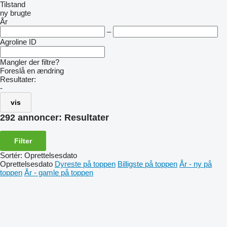
Tilstand
ny
brugte
År
–
Agroline ID
Mangler der filtre?
Foreslå en ændring
Resultater:
-
vis
292 annoncer:
Resultater
Filter
Sortér
:
Oprettelsesdato
Oprettelsesdato
Dyreste på toppen
Billigste på toppen
År - ny på
toppen
År - gamle på toppen