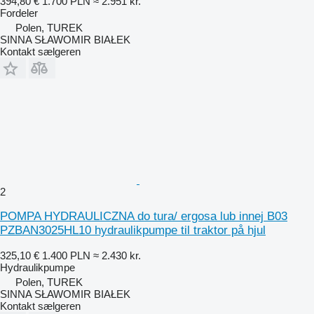
394,80 €
1.700 PLN
≈ 2.951 kr.
Fordeler
Polen, TUREK
SINNA SŁAWOMIR BIAŁEK
Kontakt sælgeren
2
POMPA HYDRAULICZNA do tura/ ergosa lub innej B03
PZBAN3025HL10 hydraulikpumpe til traktor på hjul
325,10 €
1.400 PLN
≈ 2.430 kr.
Hydraulikpumpe
Polen, TUREK
SINNA SŁAWOMIR BIAŁEK
Kontakt sælgeren