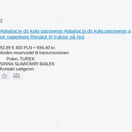
2
Adaptację do koła pasowego Adaptacja do koła pasowego a
oś napędową Renalut til traktor på hjul
92,89 €
400 PLN
≈ 694,40 kr.
Anden reservedel til transmissionen
Polen, TUREK
SINNA SŁAWOMIR BIAŁEK
Kontakt sælgeren