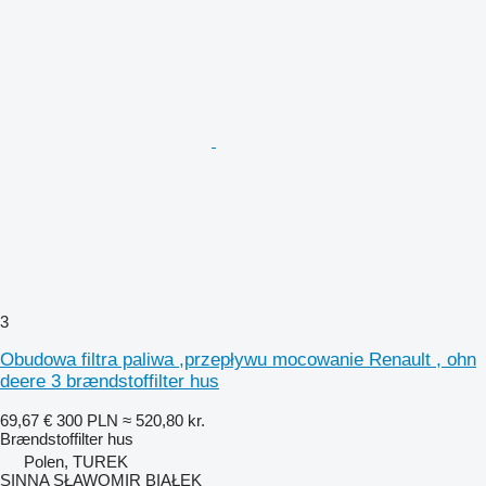
3
Obudowa filtra paliwa ,przepływu mocowanie Renault , ohn
deere 3 brændstoffilter hus
69,67 €
300 PLN
≈ 520,80 kr.
Brændstoffilter hus
Polen, TUREK
SINNA SŁAWOMIR BIAŁEK