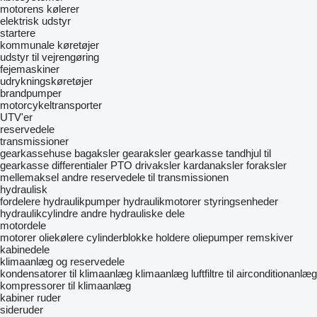
motorens kølerer
elektrisk udstyr
startere
kommunale køretøjer
udstyr til vejrengøring
fejemaskiner
udrykningskøretøjer
brandpumper
motorcykeltransporter
UTV'er
reservedele
transmissioner
gearkassehuse
bagaksler
gearaksler
gearkasse
tandhjul til
gearkasse
differentialer
PTO
drivaksler
kardanaksler
foraksler
mellemaksel
andre reservedele til transmissionen
hydraulisk
fordelere
hydraulikpumper
hydraulikmotorer
styringsenheder
hydraulikcylindre
andre hydrauliske dele
motordele
motorer
oliekølere
cylinderblokke
holdere
oliepumper
remskiver
kabinedele
klimaanlæg og reservedele
kondensatorer til klimaanlæg
klimaanlæg
luftfiltre til airconditionanlæg
kompressorer til klimaanlæg
kabiner
ruder
sideruder