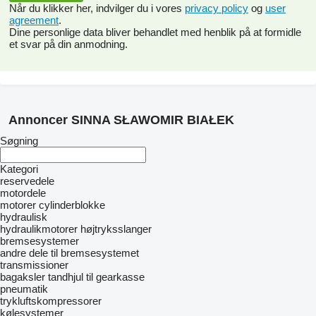
Når du klikker her, indvilger du i vores
privacy policy
og
user
agreement
.
Dine personlige data bliver behandlet med henblik på at formidle
et svar på din anmodning.
Annoncer SINNA SŁAWOMIR BIAŁEK
Søgning
Kategori
reservedele
motordele
motorer
cylinderblokke
hydraulisk
hydraulikmotorer
højtryksslanger
bremsesystemer
andre dele til bremsesystemet
transmissioner
bagaksler
tandhjul til gearkasse
pneumatik
trykluftskompressorer
kølesystemer