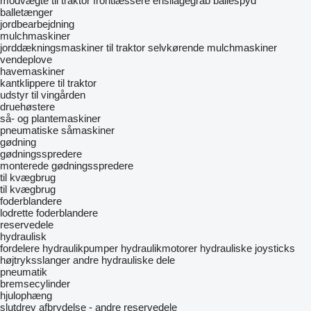
modvægte til traktor
frontlæssere
ensilagegrab
ballespyd
balletænger
jordbearbejdning
mulchmaskiner
jorddækningsmaskiner til traktor
selvkørende mulchmaskiner
vendeplove
havemaskiner
kantklippere til traktor
udstyr til vingården
druehøstere
så- og plantemaskiner
pneumatiske såmaskiner
gødning
gødningsspredere
monterede gødningsspredere
til kvægbrug
til kvægbrug
foderblandere
lodrette foderblandere
reservedele
hydraulisk
fordelere
hydraulikpumper
hydraulikmotorer
hydrauliske joysticks
højtryksslanger
andre hydrauliske dele
pneumatik
bremsecylinder
hjulophæng
slutdrev
afbrydelse - andre reservedele