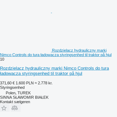
Rozdzielacz hydrauliczny marki
Nimco Controls do tura ładowacza styringsenhed til traktor på hjul
10
Rozdzielacz hydrauliczny marki Nimco Controls do tura
ładowacza styringsenhed til traktor på hjul
371,60 €
1.600 PLN
≈ 2.778 kr.
Styringsenhed
Polen, TUREK
SINNA SŁAWOMIR BIAŁEK
Kontakt sælgeren