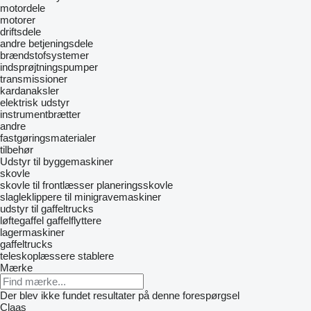
motordele
motorer
driftsdele
andre betjeningsdele
brændstofsystemer
indsprøjtningspumper
transmissioner
kardanaksler
elektrisk udstyr
instrumentbrætter
andre
fastgøringsmaterialer
tilbehør
Udstyr til byggemaskiner
skovle
skovle til frontlæsser
planeringsskovle
slagleklippere til minigravemaskiner
udstyr til gaffeltrucks
løftegaffel
gaffelflyttere
lagermaskiner
gaffeltrucks
teleskoplæssere
stablere
Mærke
Der blev ikke fundet resultater på denne forespørgsel
Claas