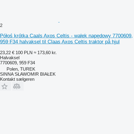
2
Półoś krótka Caals Axos Celtis - wałek napędowy 7700609,
959 F34 halvaksel til Claas Axos Celtis traktor på hjul
23,22 €
100 PLN
≈ 173,60 kr.
Halvaksel
7700609, 959 F34
Polen, TUREK
SINNA SŁAWOMIR BIAŁEK
Kontakt sælgeren