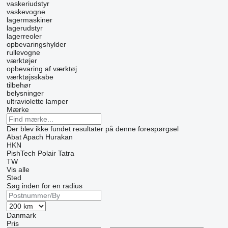
vaskeriudstyr
vaskevogne
lagermaskiner
lagerudstyr
lagerreoler
opbevaringshylder
rullevogne
værktøjer
opbevaring af værktøj
værktøjsskabe
tilbehør
belysninger
ultraviolette lamper
Mærke
Der blev ikke fundet resultater på denne forespørgsel
Abat
Apach
Hurakan
HKN
PishTech
Polair
Tatra
TW
Vis alle
Sted
Søg inden for en radius
Danmark
Pris