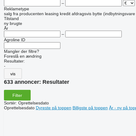
–
Reklametype
salg
fra producenten
leasing
kredit
afdragsvis
bytte (indbytningsvare
Tilstand
ny
brugte
År
–
Agroline ID
Mangler der filtre?
Foreslå en ændring
Resultater:
-
vis
633 annoncer:
Resultater
Filter
Sortér
:
Oprettelsesdato
Oprettelsesdato
Dyreste på toppen
Billigste på toppen
År - ny på to