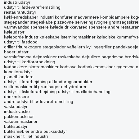
industriudstyr
udstyr til fødevarefremstilling
restaurantudstyr
køkkenredskaber
industri komfurer
madvarmere
kombidampere
kog
stegepander
stegeskabe
pizzaovne
serveringsvogne
grøntsagsskræl
varmtvandsdispensere
kølede drikkevaredispensere
andre restauran
køleudstyr
køleborde
industrikøleskabe
isterningmaskiner
kølediske
kummefrys
udstyr til fastfood
griller
friturekogere
stegeplader
vaffeljern
kyllingegriller
pandekageje
bageriudstyr
varmluftsovne
dejmaskiner
raskeskabe
dejrullere
bageriovne
brødsk
udstyr til kødforarbejdning
kødhakkere
skæremaskiner
kødsave
kødhakkemaskiner
rygeovne
a
konditorudstyr
planetblandere
udstyr til forarbejdning af landbrugsprodukter
snittemaskiner til grøntsager
dehydratorer
udstyr til fiskeforarbejdning
udstyr til mælkebehandling
drinkmiksere
andre udstyr til fødevarefremstilling
vaskeudstyr
industrivaske
pakkemaskiner
vakuummaskiner
butiksudstyr
butiksmøbler
andre butiksudstyr
maskiner til let industri