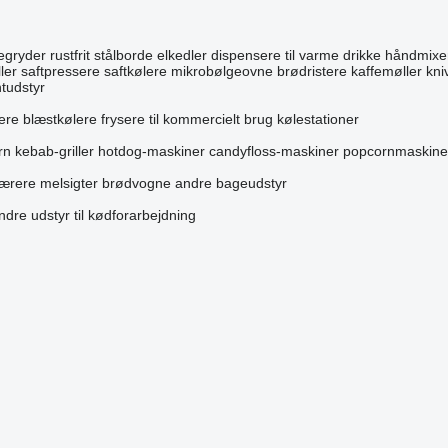
egryder
rustfrit stålborde
elkedler
dispensere til varme drikke
håndmixe
ler
saftpressere
saftkølere
mikrobølgeovne
brødristere
kaffemøller
kni
tudstyr
ere
blæstkølere
frysere til kommercielt brug
kølestationer
rn
kebab-griller
hotdog-maskiner
candyfloss-maskiner
popcornmaskine
ærere
melsigter
brødvogne
andre bageudstyr
ndre udstyr til kødforarbejdning