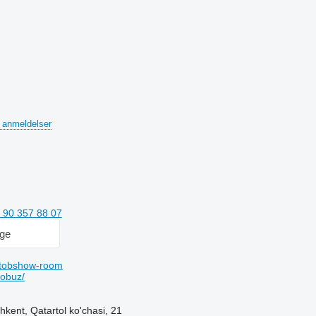
 anmeldelser
 90 357 88 07
age
tobshow-room
obuz/
kent, Qatartol ko'chasi, 21