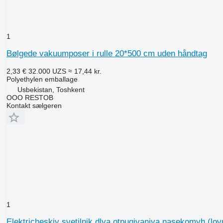
1
Bølgede vakuumposer i rulle 20*500 cm uden håndtag
2,33 €
32.000 UZS
≈ 17,44 kr.
Polyethylen emballage
Usbekistan, Toshkent
OOO RESTOB
Kontakt sælgeren
1
Elektricheskiy svetilnik dlya otpugivaniya nasekomyh (lo