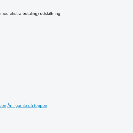
 med ekstra betaling)
udskiftning
ppen
År - gamle på toppen