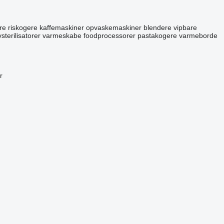
re
riskogere
kaffemaskiner
opvaskemaskiner
blendere
vipbare
vsterilisatorer
varmeskabe
foodprocessorer
pastakogere
varmeborde
r