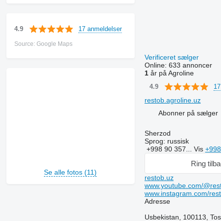
17 anmeldelser
4.9
Source: Google Maps
Verificeret sælger
Online:
633 annoncer
1
år på Agroline
17
4.9
restob.agroline.uz
Abonner på sælger
Sherzod
Sprog:
russisk
+998 90 357...
Vis
+998
Ring tilb
Se alle fotos (11)
restob.uz
www.youtube.com/@res
www.instagram.com/rest
Adresse
Usbekistan, 100113, Tosh