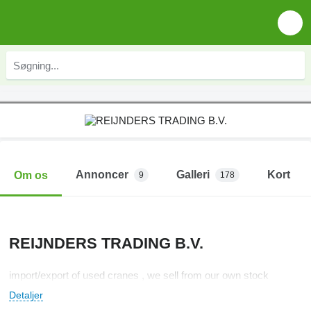
Annoncer
Galleri
Kort
Om os
9
178
REIJNDERS TRADING B.V.
import/export of used cranes , we sell from our own stock
Detaljer