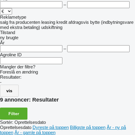
–
Reklametype
salg
fra producenten
leasing
kredit
afdragsvis
bytte (indbytningsvare
med ekstra betaling)
udskiftning
Tilstand
ny
brugte
År
–
Agroline ID
Mangler der filtre?
Foreslå en ændring
Resultater:
-
vis
9 annoncer:
Resultater
Filter
Sortér
:
Oprettelsesdato
Oprettelsesdato
Dyreste på toppen
Billigste på toppen
År - ny på
toppen
År - gamle på toppen