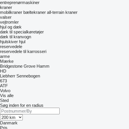
entreprenørmaskiner
kraner
mobilkraner
bæltekraner
all-terrain kraner
valser
vejtromler
hjul og dæk
dæk til specialkøretøjer
dæk til kranvogn
hjulskiver
hjul
reservedele
reservedele til karrosseri
arme
Mærke
Bridgestone
Grove
Hamm
HD
Liebherr
Sennebogen
673
ATF
Volvo
Vis alle
Sted
Søg inden for en radius
Danmark
Pris