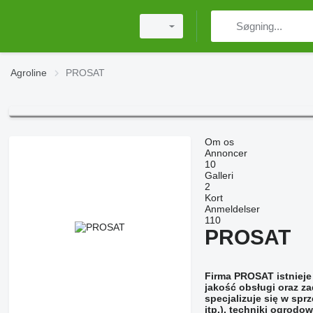
Agroline
PROSAT
Om os
Annoncer
10
Galleri
2
Kort
Anmeldelser
110
PROSAT
Firma
PROSAT
istnieje
jakość obsługi oraz z
specjalizuje się w spr
itp.), techniki ogrodo