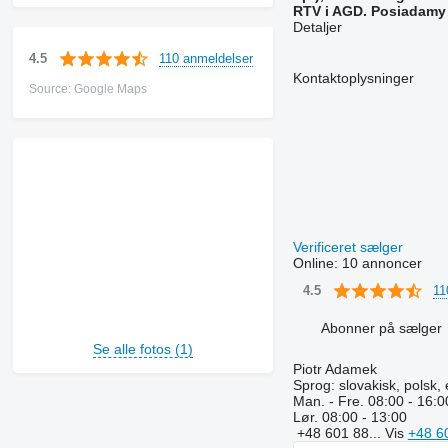
RTV i AGD. Posiadamy 
Detaljer
110 anmeldelser
4.5
Kontaktoplysninger
Source: Google Maps
Verificeret sælger
Online:
10 annoncer
11
4.5
Abonner på sælger
Se alle fotos (1)
Piotr Adamek
Sprog:
slovakisk, polsk, 
Man. - Fre.
08:00 - 16:0
Lør.
08:00 - 13:00
+48 601 88...
Vis
+48 6