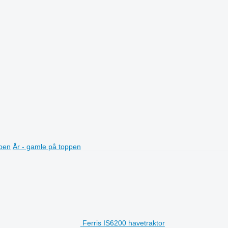
ppen
År - gamle på toppen
Ferris IS6200 havetraktor