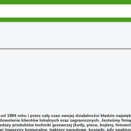
 od 1984 roku i przez cały czas swojej działalności kładzie najwię
adowolenie klientów lokalnych oraz zagranicznych. Jesteśmy firm
zedaży produktów techniki grzewczej (kotły, piece, bojlery, fotowo
wej (maszyny komunalne, traktory ogrodowe, kosiarki, piły spalino