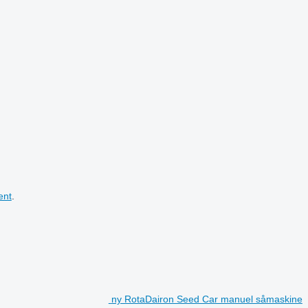
ent
.
ny RotaDairon Seed Car manuel såmaskine