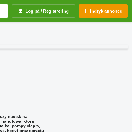
Log på / Registrering
Indryk annonce
kszy nacisk na
ą handlową, która
ltaika, pompy ciepła,
we, kosy) oraz sprzętu