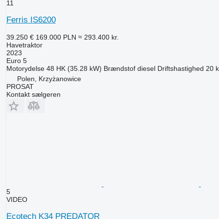
11
Ferris IS6200
39.250 €
169.000 PLN
≈ 293.400 kr.
Havetraktor
2023
Euro 5
Motorydelse
48 HK (35.28 kW)
Brændstof
diesel
Driftshastighed
20 
Polen, Krzyżanowice
PROSAT
Kontakt sælgeren
5
VIDEO
Ecotech K34 PREDATOR