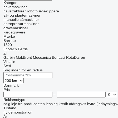
Kategori
havemaskiner
havetraktorer
robotplæneklippere
så- og plantemaskiner
manuelle såmaskiner
entreprenørmaskiner
gravemaskiner
kædegravere
Mærke
Barreto
1320
Ecotech
Ferris
ZT
Garbin MakBrent
Meccanica Benassi
RotaDairon
Vis alle
Sted
Søg inden for en radius
Danmark
Pris
–
Reklametype
salg
leje
fra producenten
leasing
kredit
afdragsvis
bytte (indbytnings
Tilstand
ny
demonstration
År