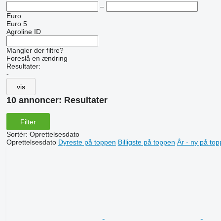
–
Euro
Euro 5
Agroline ID
Mangler der filtre?
Foreslå en ændring
Resultater:
-
vis
10 annoncer:
Resultater
Filter
Sortér
:
Oprettelsesdato
Oprettelsesdato
Dyreste på toppen
Billigste på toppen
År - ny på to