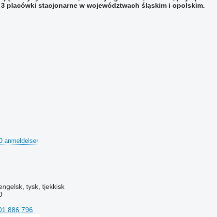
3 placówki stacjonarne w województwach śląskim i opolskim.
0 anmeldelser
engelsk, tysk, tjekkisk
0
01 886 796