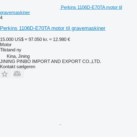
Perkins 1106D-E70TA motor til
gravemaskiner
4
Perkins 1106D-E70TA motor til gravemaskiner
15.000 US$
≈ 97.050 kr.
≈ 12.980 €
Motor
Tilstand
ny
Kina, Jining
JINING PINBO IMPORT AND EXPORT CO.,LTD.
Kontakt sælgeren