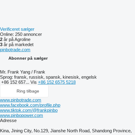
Verificeret sælger
Online:
250 annoncer
2
år på Agroline
3
år på markedet
pinbotrade.com
Abonner på sælger
Mr. Frank Yang / Frank
Sprog:
fransk, russisk, spansk, kinesisk, engelsk
+86 152 657...
Vis
+86 152 6575 5218
Ring tilbage
www.pinbotrade.com
www.facebook.com/profile.php
www.tiktok.com/@frankpinbo
www.pinbopower.com
Adresse
Kina, Jining City, No.129, Jianshe North Road, Shandong Province,