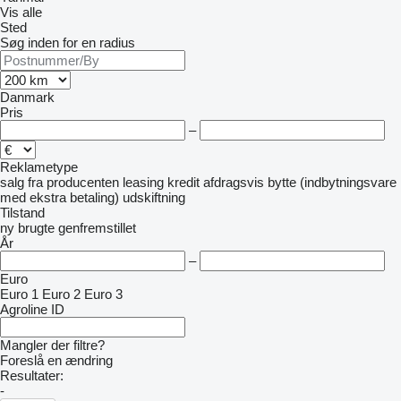
Vis alle
Sted
Søg inden for en radius
Danmark
Pris
–
Reklametype
salg
fra producenten
leasing
kredit
afdragsvis
bytte (indbytningsvare
med ekstra betaling)
udskiftning
Tilstand
ny
brugte
genfremstillet
År
–
Euro
Euro 1
Euro 2
Euro 3
Agroline ID
Mangler der filtre?
Foreslå en ændring
Resultater:
-