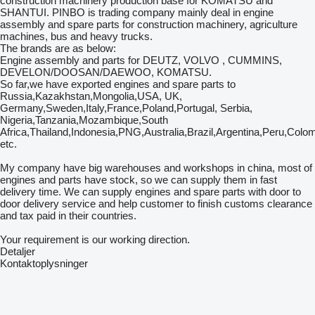
construction machinery production base for KOMATSU and
SHANTUI. PINBO is trading company mainly deal in engine
assembly and spare parts for construction machinery, agriculture
machines, bus and heavy trucks.
The brands are as below:
Engine assembly and parts for DEUTZ, VOLVO , CUMMINS,
DEVELON/DOOSAN/DAEWOO, KOMATSU.
So far,we have exported engines and spare parts to
Russia,Kazakhstan,Mongolia,USA, UK,
Germany,Sweden,Italy,France,Poland,Portugal, Serbia,
Nigeria,Tanzania,Mozambique,South
Africa,Thailand,Indonesia,PNG,Australia,Brazil,Argentina,Peru,Colo
etc.
My company have big warehouses and workshops in china, most of
engines and parts have stock, so we can supply them in fast
delivery time. We can supply engines and spare parts with door to
door delivery service and help customer to finish customs clearance
and tax paid in their countries.
Your requirement is our working direction.
Detaljer
Kontaktoplysninger