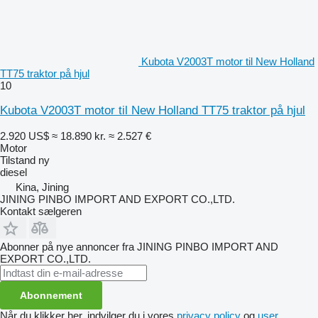
Kubota V2003T motor til New Holland
TT75 traktor på hjul
10
Kubota V2003T motor til New Holland TT75 traktor på hjul
2.920 US$
≈ 18.890 kr.
≈ 2.527 €
Motor
Tilstand
ny
diesel
Kina, Jining
JINING PINBO IMPORT AND EXPORT CO.,LTD.
Kontakt sælgeren
Abonner på nye annoncer fra JINING PINBO IMPORT AND
EXPORT CO.,LTD.
Abonnement
Når du klikker her, indvilger du i vores
privacy policy
og
user