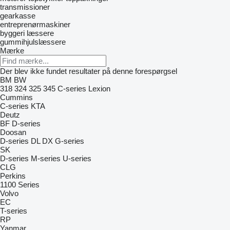
transmissioner
gearkasse
entreprenørmaskiner
byggeri læssere
gummihjulslæssere
Mærke
Der blev ikke fundet resultater på denne forespørgsel
BM
BW
318
324
325
345
C-series
Lexion
Cummins
C-series
KTA
Deutz
BF
D-series
Doosan
D-series
DL
DX
G-series
SK
D-series
M-series
U-series
CLG
Perkins
1100 Series
Volvo
EC
T-series
RP
Yanmar