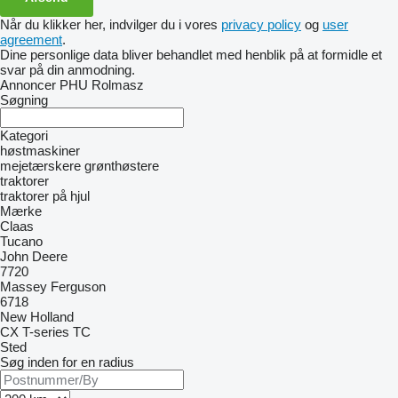
Når du klikker her, indvilger du i vores
privacy policy
og
user
agreement
.
Dine personlige data bliver behandlet med henblik på at formidle et
svar på din anmodning.
Annoncer PHU Rolmasz
Søgning
Kategori
høstmaskiner
mejetærskere
grønthøstere
traktorer
traktorer på hjul
Mærke
Claas
Tucano
John Deere
7720
Massey Ferguson
6718
New Holland
CX
T-series
TC
Sted
Søg inden for en radius