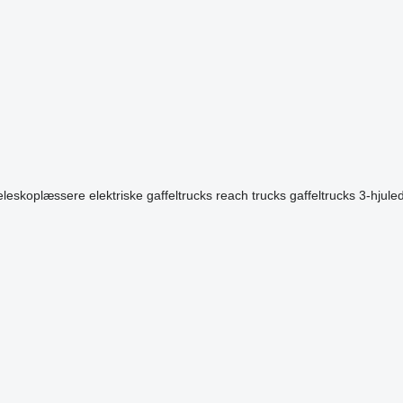
teleskoplæssere
elektriske gaffeltrucks
reach trucks
gaffeltrucks 3-hjule