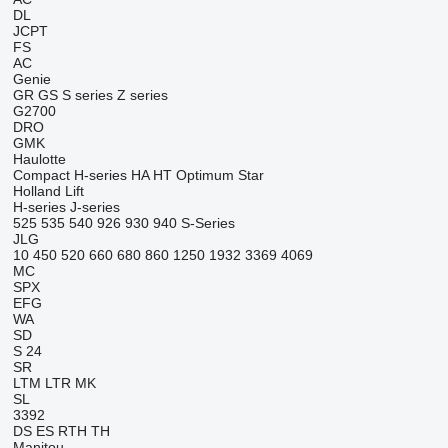
DL
JCPT
FS
AC
Genie
GR
GS
S series
Z series
G2700
DRO
GMK
Haulotte
Compact
H-series
HA
HT
Optimum
Star
Holland Lift
H-series
J-series
525
535
540
926
930
940
S-Series
JLG
10
450
520
660
680
860
1250
1932
3369
4069
MC
SPX
EFG
WA
SD
S 24
SR
LTM
LTR
MK
SL
3392
DS
ES
RTH
TH
Manitou