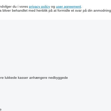
indvilger du i vores
privacy policy
og
user agreement
.
a bliver behandlet med henblik på at formidle et svar på din anmodning
e lukkede kasser
anhængere nedbyggede
te