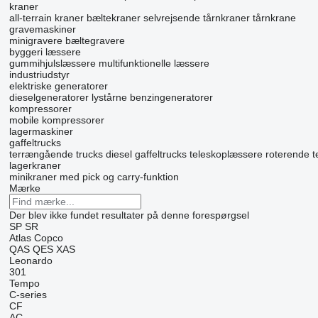
kraner
all-terrain kraner
bæltekraner
selvrejsende tårnkraner
tårnkrane
gravemaskiner
minigravere
bæltegravere
byggeri læssere
gummihjulslæssere
multifunktionelle læssere
industriudstyr
elektriske generatorer
dieselgeneratorer
lystårne
benzingeneratorer
kompressorer
mobile kompressorer
lagermaskiner
gaffeltrucks
terrængående trucks
diesel gaffeltrucks
teleskoplæssere
roterende 
lagerkraner
minikraner med pick og carry-funktion
Mærke
Der blev ikke fundet resultater på denne forespørgsel
SP
SR
Atlas Copco
QAS
QES
XAS
Leonardo
301
Tempo
C-series
CF
AC