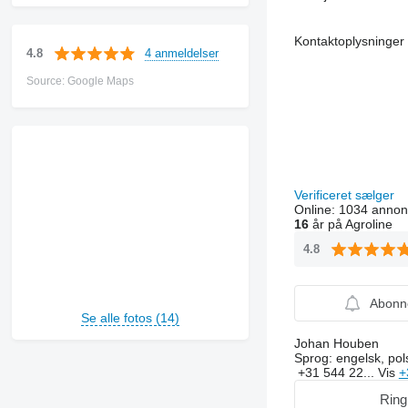
Kontaktoplysninger
4 anmeldelser
4.8
Source: Google Maps
Verificeret sælger
Online:
1034 annon
16
år på Agroline
4.8
Abonn
Se alle fotos (14)
Johan Houben
Sprog:
engelsk, pol
+31 544 22...
Vis
+
Ring