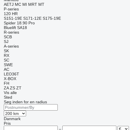
AETJ
MC
MI
MRT
MT
P-series
120
HR
S151-19E
S171-12E
S175-19E
Spider 18.90 Pro
Bluelift SA18
R-series
SCB
SJ
A-series
SK
RX
SC
SWE
AC
LEO36T
X-BOX
FH
ZA
ZS
ZT
Vis alle
Sted
Søg inden for en radius
Danmark
Pris
–