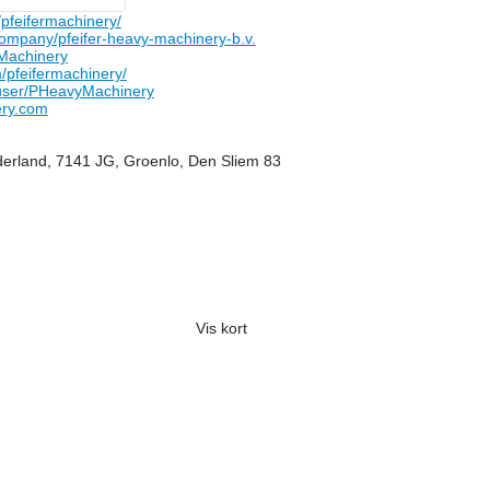
feifermachinery/
ompany/pfeifer-heavy-machinery-b.v.
Machinery
pfeifermachinery/
user/PHeavyMachinery
ery.com
erland, 7141 JG, Groenlo, Den Sliem 83
Vis kort