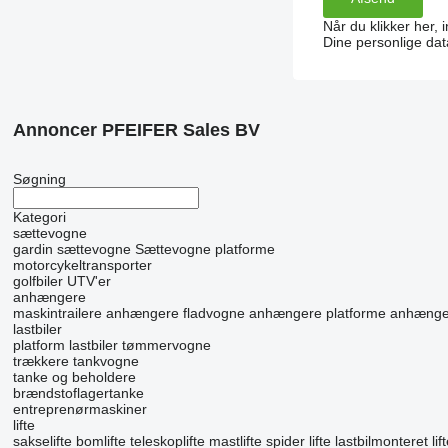
Når du klikker her, 
Dine personlige dat
Annoncer PFEIFER Sales BV
Søgning
Kategori
sættevogne
gardin sættevogne
Sættevogne platforme
motorcykeltransporter
golfbiler
UTV'er
anhængere
maskintrailere
anhængere fladvogne
anhængere platforme
anhænger
lastbiler
platform lastbiler
tømmervogne
trækkere
tankvogne
tanke og beholdere
brændstoflagertanke
entreprenørmaskiner
lifte
sakselifte
bomlifte
teleskoplifte
mastlifte
spider lifte
lastbilmonteret lif