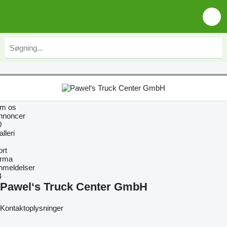
m os
nnoncer
0
lleri
ort
irma
nmeldelser
4
Pawel‘s Truck Center GmbH
Kontaktoplysninger