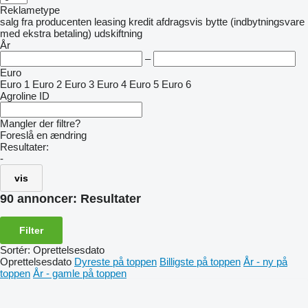
Reklametype
salg
fra producenten
leasing
kredit
afdragsvis
bytte (indbytningsvare
med ekstra betaling)
udskiftning
År
–
Euro
Euro 1
Euro 2
Euro 3
Euro 4
Euro 5
Euro 6
Agroline ID
Mangler der filtre?
Foreslå en ændring
Resultater:
-
vis
90 annoncer:
Resultater
Filter
Sortér
:
Oprettelsesdato
Oprettelsesdato
Dyreste på toppen
Billigste på toppen
År - ny på
toppen
År - gamle på toppen