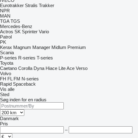
IVECO
Eurotrakker
Stralis
Trakker
NPR
MAN
TGA
TGS
Mercedes-Benz
Actros
SK
Sprinter
Vario
Patrol
PK
Kerax
Magnum
Manager
Midlum
Premium
Scania
P-series
R-series
T-series
Toyota
Caetano
Corolla
Dyna
Hiace
Lite Ace
Verso
Volvo
FH
FL
FM
N-series
Rapid
Spaceback
Vis alle
Sted
Søg inden for en radius
Danmark
Pris
–