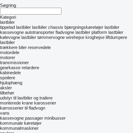
Søgning
Kategori
lastbiler
tippelad lastbiler
lastbiler chassis
bjærgningskøretøjer
lastbiler
kassevogne
autotransporter
fladvogne lastbiler
platform lastbiler
kølevogne lastbiler
tømmervogne
wirehejse
kroghejse
liftdumpere
lastbiler
trækkere
biler
reservedele
motordele
motorer
transmissioner
gearkasse
retardere
kabinedele
spoilere
hjulophæng
aksler
tilbehør
udstyr til lastbiler og trailere
monterede krane
karosserier
karrosserier til fladvogn
vans
kassevogne
passager minibusser
kommunale køretøjer
kommunalmaskiner