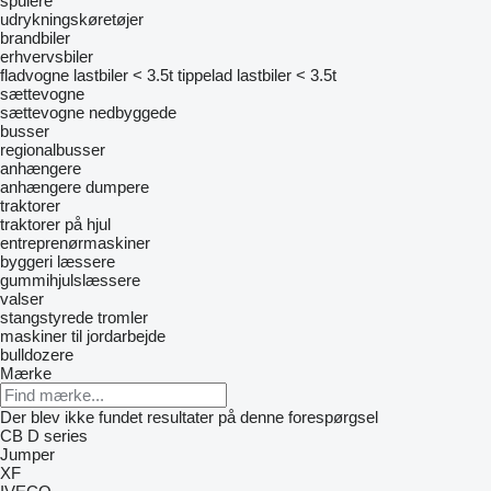
spulere
udrykningskøretøjer
brandbiler
erhvervsbiler
fladvogne lastbiler < 3.5t
tippelad lastbiler < 3.5t
sættevogne
sættevogne nedbyggede
busser
regionalbusser
anhængere
anhængere dumpere
traktorer
traktorer på hjul
entreprenørmaskiner
byggeri læssere
gummihjulslæssere
valser
stangstyrede tromler
maskiner til jordarbejde
bulldozere
Mærke
Der blev ikke fundet resultater på denne forespørgsel
CB
D series
Jumper
XF