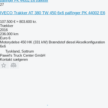
palfinger PK 44002 E6 trækker
27
IVECO Trakker AT 380 TW 450 6x6 palfinger PK 44002 E6
107.500 €
≈ 803.600 kr.
Trækker
2016
236.000 km
Euro 6
Motorydelse
450 HK (331 kW)
Brændstof
diesel
Akselkonfiguration
6x6
Tyskland, Sottrum
Pawel‘s Truck Center GmbH
Kontakt sælgeren