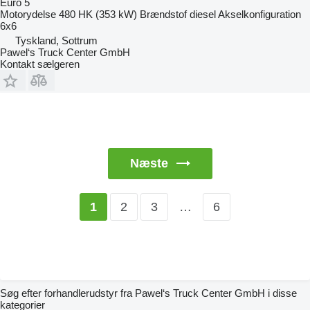
Euro 5
Motorydelse
480 HK (353 kW)
Brændstof
diesel
Akselkonfiguration
6x6
Tyskland, Sottrum
Pawel‘s Truck Center GmbH
Kontakt sælgeren
Næste
2
3
…
6
1
Søg efter forhandlerudstyr fra Pawel‘s Truck Center GmbH i disse
kategorier