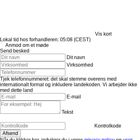
Vis kort
Lokal tid hos forhandleren: 05:08 (CEST)
Anmod om et møde
Send besked
Dit navn
Virksomhed
Tjek telefonnummeret: det skal stemme overens med
internationalt format og inkludere landekoden.
Vi arbejder ikke
med dette land
E-mail
Tekst
Kontrolkode
Når du klikker her, indvilger du i vores
privacy policy
og
user