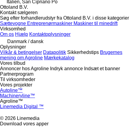
Italien, San Cipriano Po
Ottoland B.V.
Kontakt sælgeren
Søg efter forhandlerudstyr fra Ottoland B.V. i disse kategorier
Sættevogne
Entreprenørmaskiner
Maskiner til minedrift
Virksomhed
Om os
Hjælp
Kontaktoplysninger
Danmark / dansk
Oplysninger
Vilkår & betingelser
Datapolitik
Sikkerhedstips
Brugernes
mening om Agroline
Mærkekatalog
Vores tilbud
Annoncer hos Agroline
Indryk annonce
Indsæt et banner
Partnerprogram
Til virksomheder
Vores projekter
Autoline™
Machineryline™
Agroline™
Linemedia Digital ™
© 2026 Linemedia
Download vores apper