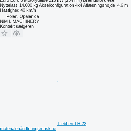
Euro
Euro 6
Motorydelse
216 kW (294 HK)
Brændstof
diesel
Nyttelast
14.000 kg
Akselkonfiguration
4x4
Aflæsningshøjde
4,6 m
Hastighed
40 km/h
Polen, Opalenica
NiM L.MACHINERY
Kontakt sælgeren
Liebherr LH 22
materialehåndteringsmaskine