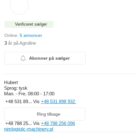
Verificeret sælger
Online:
5 annoncer
3
år på Agroline
Abonner på sælger
Hubert
Sprog:
tysk
Man. - Fre.
08:00 - 17:00
+48 531 89...
Vis
+48 531 898 932
Ring tilbage
+48 788 25...
Vis
+48 788 256 096
nimlogistic-machinery.pl