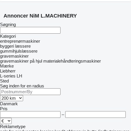
Annoncer NiM L.MACHINERY
Søgning
Kategori
entreprenørmaskiner
byggeri læssere
gummihjulslæssere
gravemaskiner
gravemaskiner på hjul
materialehåndteringsmaskiner
Mærke
Liebherr
L-series
LH
Sted
Søg inden for en radius
Danmark
Pris
–
Reklametype