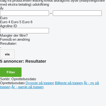
salg
fra producenten
leasing
kredit
afdragsvis
bytte (indbytningsvare
med ekstra betaling)
udskiftning
År
–
Euro
Euro 4
Euro 5
Euro 6
Agroline ID
Mangler der filtre?
Foreslå en ændring
Resultater:
-
vis
5 annoncer:
Resultater
Filter
Sortér
:
Oprettelsesdato
Oprettelsesdato
Dyreste på toppen
Billigste på toppen
År - ny på
toppen
År - gamle på toppen