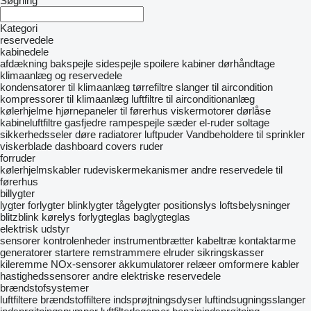
Søgning
Kategori
reservedele
kabinedele
afdækning
bakspejle
sidespejle
spoilere
kabiner
dørhåndtage
klimaanlæg og reservedele
kondensatorer til klimaanlæg
tørrefiltre
slanger til aircondition
kompressorer til klimaanlæg
luftfiltre til airconditionanlæg
kølerhjelme
hjørnepaneler til førerhus
viskermotorer
dørlåse
kabineluftfiltre
gasfjedre
rampespejle
sæder
el-ruder
soltage
sikkerhedsseler
døre
radiatorer
luftpuder
Vandbeholdere til sprinkler
viskerblade
dashboard covers
ruder
forruder
kølerhjelmskabler
rudeviskermekanismer
andre reservedele til
førerhus
billygter
lygter
forlygter
blinklygter
tågelygter
positionslys
loftsbelysninger
blitzblink
kørelys
forlygteglas
baglygteglas
elektrisk udstyr
sensorer
kontrolenheder
instrumentbrætter
kabeltræ
kontaktarme
generatorer
startere
remstrammere
elruder
sikringskasser
kileremme
NOx-sensorer
akkumulatorer
relæer
omformere
kabler
hastighedssensorer
andre elektriske reservedele
brændstofsystemer
luftfiltere
brændstoffiltere
indsprøjtningsdyser
luftindsugningsslanger