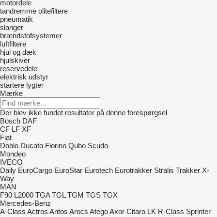
motordele
tandremme
olitefiltere
pneumatik
slanger
brændstofsystemer
luftfiltere
hjul og dæk
hjulskiver
reservedele
elektrisk udstyr
startere
lygter
Mærke
Der blev ikke fundet resultater på denne forespørgsel
Bosch
DAF
CF
LF
XF
Fiat
Doblo
Ducato
Fiorino
Qubo
Scudo
Mondeo
IVECO
Daily
EuroCargo
EuroStar
Eurotech
Eurotrakker
Stralis
Trakker
X-
Way
MAN
F90
L2000
TGA
TGL
TGM
TGS
TGX
Mercedes-Benz
A-Class
Actros
Antos
Arocs
Atego
Axor
Citaro
LK
R-Class
Sprinter