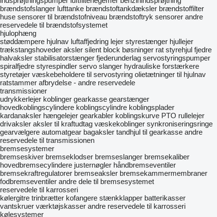
indsprøjtningspumper
luftfilterlegemer
benzinindsprøjtning
brændstofslanger
lufttanke
brændstoftankdæksler
brændstoffilter
huse
sensorer til brændstofniveau
brændstoftryk sensorer
andre
reservedele til brændstofsystemet
hjulophæng
støddæmpere
hjulnav
luftaffjedring
lejer
styrestænger
hjullejer
trækstangshoveder
aksler
silent block bøsninger
rat
styrehjul
fjedre
halvaksler
stabilisatorstænger
fjederunderlag
servostyringspumper
spiralfjedre
styrespindler
servo slanger
hydrauliske forstærkere
styretøjer
væskebeholdere til servostyring
olietætninger til hjulnav
ratstammer
afbrydelse - andre reservedele
transmissioner
udrykkerlejer
koblinger
gearkasse
gearstænger
hovedkoblingscylindere
koblingscylindre
koblingsplader
kardanaksler
hængelejer
gearkabler
koblingskurve
PTO
rullelejer
drivaksler
aksler til kraftudtag
væskekoblinger
synkroniseringsringe
gearvælgere automatgear
bagaksler
tandhjul til gearkasse
andre
reservedele til transmissionen
bremsesystemer
bremseskiver
bremseklodser
bremseslanger
bremsekaliber
hovedbremsecylindere
justernøgler
håndbremseventiler
bremsekraftregulatorer
bremseaksler
bremsekammermembraner
fodbremseventiler
andre dele til bremsesystemet
reservedele til karrosseri
kølergitre
trinbrætter
kofangere
stænkklapper
batterikasser
vantskruer
værktøjskasser
andre reservedele til karrosseri
kølesystemer