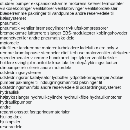
studser
pumper
ekspansionskamre
motorens kølerer
termostater
viskosekoblinger
ventilatorer
ventilatorvinger
ventilatordæksler
blæserremme
pakninger til vandpumpe
andre reservedele til
kølesystemet
pneumatik
pneumatik ventiler
bremsecylinder
trykluftskompressorer
bremsekamre
lufttørrere
slanger
EBS-modulatorer
koblingshoveder
magnetventiler
andre pneumatiske dele
motordele
olitefiltere
tandremme
motorer
turboladere
ladeluftkølere
poly-v
remme
krumtaphuse
stempeler
oliefilterhuse
motorventiler
oliekølere
speederpedaler
v-remme
bundkarret
topstykker
ventildæksler
holdere
svinghjul
manifolde
knastaksler
oliepåfyldningsstudser
oliepumpe rør
olierør
andre motordele
udstødningssystemer
udstødningsrør
katalysator
lydpotter
lydpottekorrugeringer
Adblue
pumper
pakninger til indsugningsmanifold
pakninger til
udstødningsmanifold
andre reservedele til udstødningssystemet
hydraulisk
højtryksslanger
hydraulikcylindre
hydraulikfiltre
hydraulikmotorer
hydraulikpumper
andre
reparationssæt
fastgøringsmaterialer
hjul og dæk
hjulkapsler
reservedele