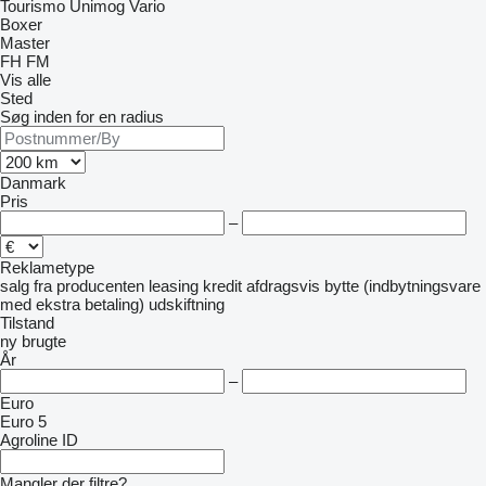
Tourismo
Unimog
Vario
Boxer
Master
FH
FM
Vis alle
Sted
Søg inden for en radius
Danmark
Pris
–
Reklametype
salg
fra producenten
leasing
kredit
afdragsvis
bytte (indbytningsvare
med ekstra betaling)
udskiftning
Tilstand
ny
brugte
År
–
Euro
Euro 5
Agroline ID
Mangler der filtre?