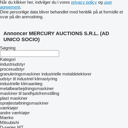
Når du klikker her, indvilger du i vores
privacy policy
og
user
agreement
.
Dine personlige data bliver behandlet med henblik på at formidle et
svar på din anmodning.
Annoncer MERCURY AUCTIONS S.R.L. (AD
UNICO SOCIO)
Søgning
Kategori
industriudstyr
procesudstyr
granuleringsmaskiner
industrielle metaldetektorer
udstyr til industriel klimastyring
industrielle klimaanlæg
metalbearbejdningsmaskiner
maskiner til tandhjulsfremstilling
plast maskiner
sprøjtestøbningsmaskiner
værktøjer
andre værktøjer
Mærke
Mitsubishi
D-series
MT