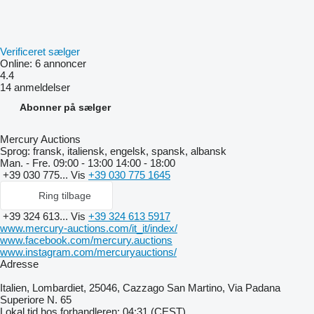
Verificeret sælger
Online:
6 annoncer
4.4
14 anmeldelser
Abonner på sælger
Mercury Auctions
Sprog:
fransk, italiensk, engelsk, spansk, albansk
Man. - Fre.
09:00 - 13:00 14:00 - 18:00
+39 030 775...
Vis
+39 030 775 1645
Ring tilbage
+39 324 613...
Vis
+39 324 613 5917
www.mercury-auctions.com/it_it/index/
www.facebook.com/mercury.auctions
www.instagram.com/mercuryauctions/
Adresse
Italien, Lombardiet, 25046, Cazzago San Martino, Via Padana
Superiore N. 65
Lokal tid hos forhandleren: 04:31 (CEST)