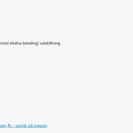
 med ekstra betaling)
udskiftning
ppen
År - gamle på toppen