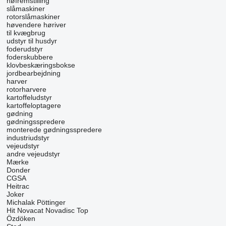
høfremstilling
slåmaskiner
rotorslåmaskiner
høvendere
høriver
til kvægbrug
udstyr til husdyr
foderudstyr
foderskubbere
klovbeskæringsbokse
jordbearbejdning
harver
rotorharvere
kartoffeludstyr
kartoffeloptagere
gødning
gødningsspredere
monterede gødningsspredere
industriudstyr
vejeudstyr
andre vejeudstyr
Mærke
Donder
CGSA
Heitrac
Joker
Michalak
Pöttinger
Hit
Novacat
Novadisc
Top
Özdöken