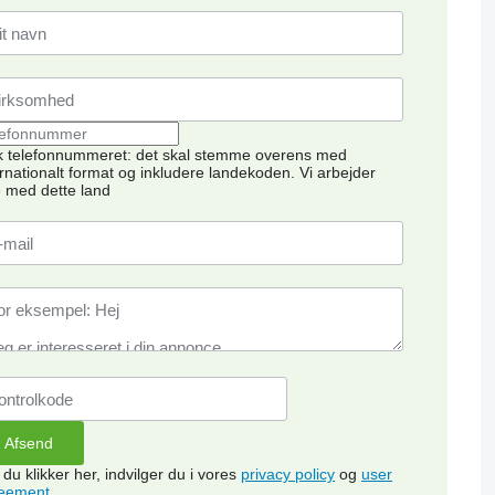
k telefonnummeret: det skal stemme overens med
ernationalt format og inkludere landekoden.
Vi arbejder
e med dette land
 du klikker her, indvilger du i vores
privacy policy
og
user
eement
.