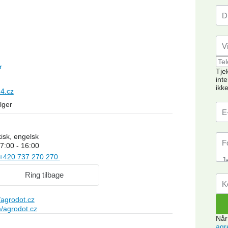
r
Tje
int
ikk
24.cz
lger
kisk, engelsk
7:00 - 16:00
+420 737 270 270
Ring tilbage
agrodot.cz
/agrodot.cz
Når
agr