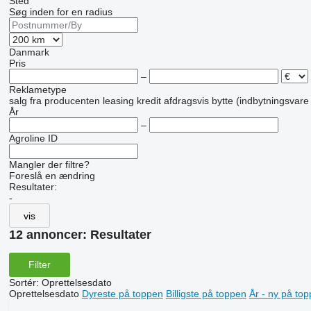
Sted
Søg inden for en radius
Danmark
Pris
–
Reklametype
salg
fra producenten
leasing
kredit
afdragsvis
bytte (indbytningsvare
År
–
Agroline ID
Mangler der filtre?
Foreslå en ændring
Resultater:
-
vis
12 annoncer:
Resultater
Filter
Sortér
:
Oprettelsesdato
Oprettelsesdato
Dyreste på toppen
Billigste på toppen
År - ny på to