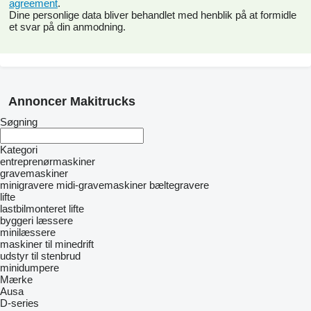
agreement
.
Dine personlige data bliver behandlet med henblik på at formidle
et svar på din anmodning.
Annoncer Makitrucks
Søgning
Kategori
entreprenørmaskiner
gravemaskiner
minigravere
midi-gravemaskiner
bæltegravere
lifte
lastbilmonteret lifte
byggeri læssere
minilæssere
maskiner til minedrift
udstyr til stenbrud
minidumpere
Mærke
Ausa
D-series