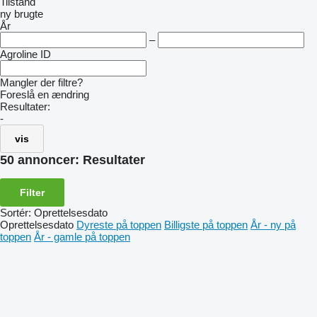
Tilstand
ny
brugte
År
–
Agroline ID
Mangler der filtre?
Foreslå en ændring
Resultater:
-
vis
50 annoncer:
Resultater
Filter
Sortér
:
Oprettelsesdato
Oprettelsesdato
Dyreste på toppen
Billigste på toppen
År - ny på
toppen
År - gamle på toppen