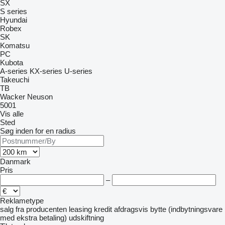
SX
S series
Hyundai
Robex
SK
Komatsu
PC
Kubota
A-series
KX-series
U-series
Takeuchi
TB
Wacker Neuson
5001
Vis alle
Sted
Søg inden for en radius
Danmark
Pris
–
Reklametype
salg
fra producenten
leasing
kredit
afdragsvis
bytte (indbytningsvare
med ekstra betaling)
udskiftning