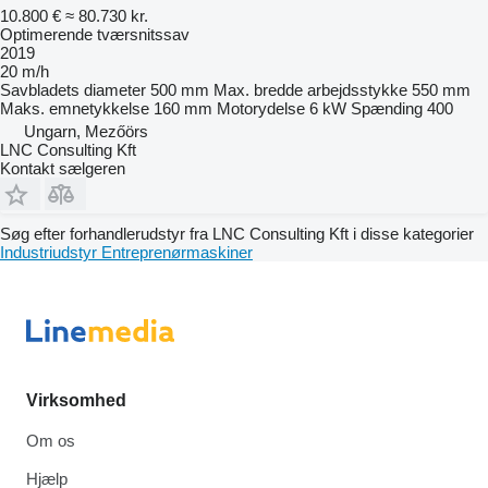
10.800 €
≈ 80.730 kr.
Optimerende tværsnitssav
2019
20 m/h
Savbladets diameter
500 mm
Max. bredde arbejdsstykke
550 mm
Maks. emnetykkelse
160 mm
Motorydelse
6 kW
Spænding
400
Ungarn, Mezőörs
LNC Consulting Kft
Kontakt sælgeren
Søg efter forhandlerudstyr fra LNC Consulting Kft i disse kategorier
Industriudstyr
Entreprenørmaskiner
Virksomhed
Om os
Hjælp