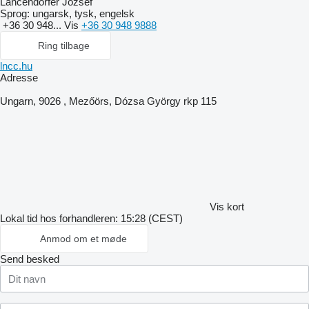
Lancendorfer József
Sprog:
ungarsk, tysk, engelsk
+36 30 948...
Vis
+36 30 948 9888
Ring tilbage
lncc.hu
Adresse
Ungarn, 9026 , Mezőörs, Dózsa György rkp 115
Vis kort
Lokal tid hos forhandleren: 15:28 (CEST)
Anmod om et møde
Send besked