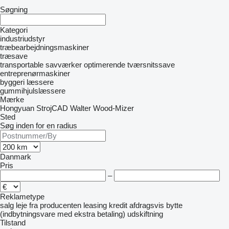
Søgning
Kategori
industriudstyr
træbearbejdningsmaskiner
træsave
transportable savværker
optimerende tværsnitssave
entreprenørmaskiner
byggeri læssere
gummihjulslæssere
Mærke
Hongyuan
StrojCAD
Walter
Wood-Mizer
Sted
Søg inden for en radius
Danmark
Pris
–
Reklametype
salg
leje
fra producenten
leasing
kredit
afdragsvis
bytte
(indbytningsvare med ekstra betaling)
udskiftning
Tilstand