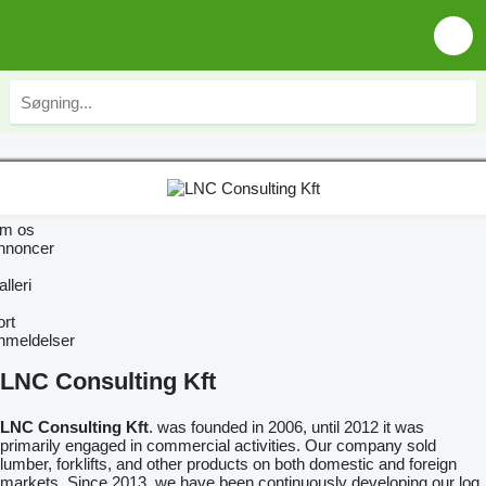
m os
nnoncer
lleri
ort
nmeldelser
LNC Consulting Kft
LNC Consulting Kft
. was founded in 2006, until 2012 it was
primarily engaged in commercial activities. Our company sold
lumber, forklifts, and other products on both domestic and foreign
markets. Since 2013, we have been continuously developing our log