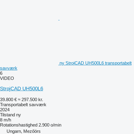
ny StrojCAD UH500L6 transportabelt
savværk
6
VIDEO
StrojCAD UH500L6
39.800 €
≈ 297.500 kr.
Transportabelt savværk
2024
Tilstand
ny
8 m/h
Rotationshastighed
2.900 o/min
Ungarn, Mezőörs