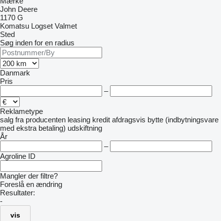
Mærke
John Deere
1170 G
Komatsu
Logset
Valmet
Sted
Søg inden for en radius
Danmark
Pris
–
Reklametype
salg
fra producenten
leasing
kredit
afdragsvis
bytte (indbytningsvare
med ekstra betaling)
udskiftning
År
–
Agroline ID
Mangler der filtre?
Foreslå en ændring
Resultater:
-
vis