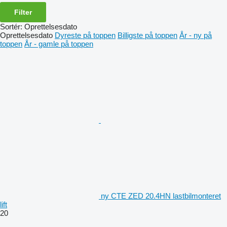
Filter
Sortér
:
Oprettelsesdato
Oprettelsesdato
Dyreste på toppen
Billigste på toppen
År - ny på
toppen
År - gamle på toppen
ny CTE ZED 20.4HN lastbilmonteret
lift
20