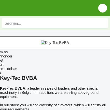
m os
nnoncer
58
ort
nmeldelser
8
Key-Tec BVBA
Key-Tec BVBA
, a leader in sales of loaders and other special
machinery in Belgium. In addition, we are selling aboveground
equipment.
In our stock you will find diversity of elevators, which will satisfy all
your requirements.