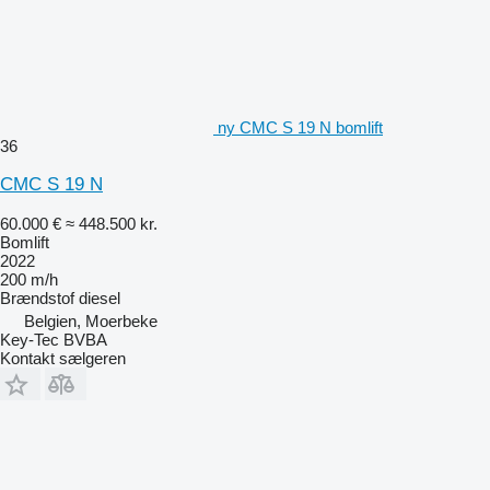
ny CMC S 19 N bomlift
36
CMC S 19 N
60.000 €
≈ 448.500 kr.
Bomlift
2022
200 m/h
Brændstof
diesel
Belgien, Moerbeke
Key-Tec BVBA
Kontakt sælgeren