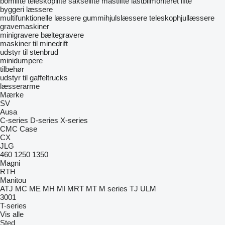
bomlifte
teleskoplifte
sakselifte
mastlifte
lastbilmonteret lifte
byggeri læssere
multifunktionelle læssere
gummihjulslæssere
teleskophjullæssere
gravemaskiner
minigravere
bæltegravere
maskiner til minedrift
udstyr til stenbrud
minidumpere
tilbehør
udstyr til gaffeltrucks
læsserarme
Mærke
SV
Ausa
C-series
D-series
X-series
CMC
Case
CX
JLG
460
1250
1350
Magni
RTH
Manitou
ATJ
MC
ME
MH
MI
MRT
MT
M series
TJ
ULM
3001
T-series
Vis alle
Sted