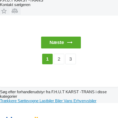
F.H.U.T KARST -TRANS
Kontakt sælgeren
Næste
2
3
1
Søg efter forhandlerudstyr fra F.H.U.T KARST -TRANS i disse
kategorier
Trækkere
Sættevogne
Lastbiler
Biler
Vans
Erhvervsbiler