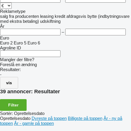
Reklametype
salg
fra producenten
leasing
kredit
afdragsvis
bytte (indbytningsvare
med ekstra betaling)
udskiftning
År
–
Euro
Euro 2
Euro 5
Euro 6
Agroline ID
Mangler der filtre?
Foreslå en ændring
Resultater:
-
vis
39 annoncer:
Resultater
Filter
Sortér
:
Oprettelsesdato
Oprettelsesdato
Dyreste på toppen
Billigste på toppen
År - ny på
toppen
År - gamle på toppen