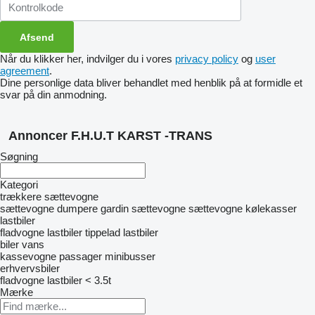
Når du klikker her, indvilger du i vores
privacy policy
og
user
agreement
.
Dine personlige data bliver behandlet med henblik på at formidle et
svar på din anmodning.
Annoncer F.H.U.T KARST -TRANS
Søgning
Kategori
trækkere
sættevogne
sættevogne dumpere
gardin sættevogne
sættevogne kølekasser
lastbiler
fladvogne lastbiler
tippelad lastbiler
biler
vans
kassevogne
passager minibusser
erhvervsbiler
fladvogne lastbiler < 3.5t
Mærke