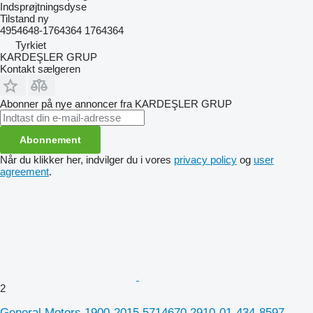
Indsprøjtningsdyse
Tilstand
ny
4954648-1764364 1764364
Tyrkiet
KARDEŞLER GRUP
Kontakt sælgeren
Abonner på nye annoncer fra KARDEŞLER GRUP
Abonnement
Når du klikker her, indvilger du i vores
privacy policy
og
user
agreement
.
2
General Motors 1900-2015 5714670 2910-01-434-8597