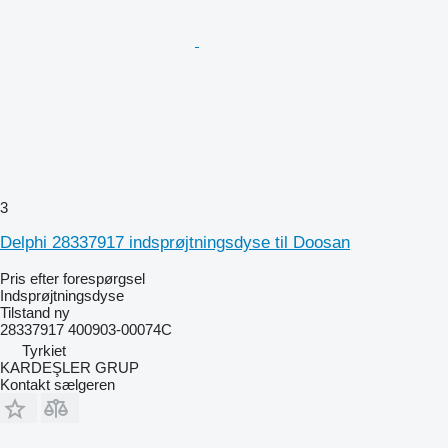
3
Delphi 28337917 indsprøjtningsdyse til Doosan
Pris efter forespørgsel
Indsprøjtningsdyse
Tilstand
ny
28337917 400903-00074C
Tyrkiet
KARDEŞLER GRUP
Kontakt sælgeren