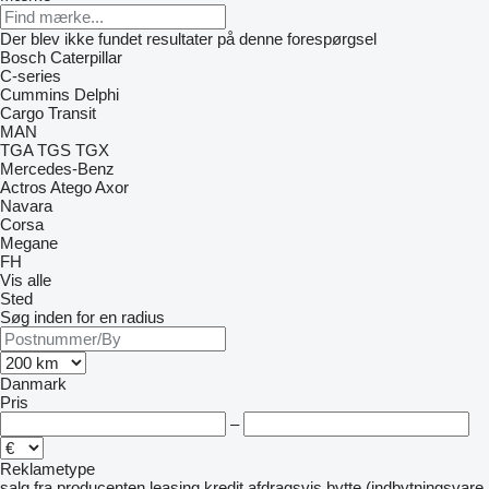
Der blev ikke fundet resultater på denne forespørgsel
Bosch
Caterpillar
C-series
Cummins
Delphi
Cargo
Transit
MAN
TGA
TGS
TGX
Mercedes-Benz
Actros
Atego
Axor
Navara
Corsa
Megane
FH
Vis alle
Sted
Søg inden for en radius
Danmark
Pris
–
Reklametype
salg
fra producenten
leasing
kredit
afdragsvis
bytte (indbytningsvare