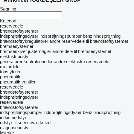
Annoncer KARDEŞLER GRUP
Søgning
Kategori
reservedele
brændstofsystemer
indsprøjtningsdyser
indsprøjtningspumper
benzinindsprøjtning
brændstoftrykregulatorer
andre reservedele til brændstofsystemet
bremsesystemer
bremseskiver
justernøgler
andre dele til bremsesystemet
elektrisk udstyr
generatorer
kontrolenheder
andre elektriske reservedele
motordele
topstykker
pneumatik
pneumatik ventiler
reservedele
brændstofsystemer
indsprøjtningsdyser
reservedele
brændstofsystemer
indsprøjtningspumper
indsprøjtningsdyser
benzinindsprøjtning
industriudstyr
udstyr til serviceværksted
diagnoseudstyr
Mærke