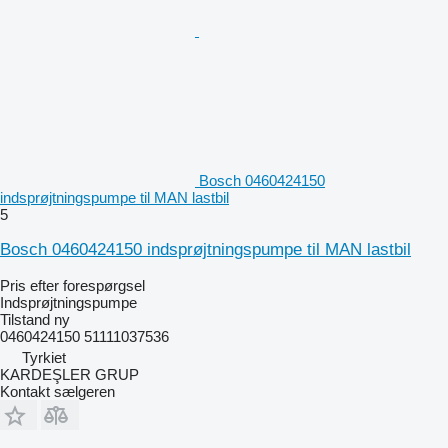
Bosch 0460424150
indsprøjtningspumpe til MAN lastbil
5
Bosch 0460424150 indsprøjtningspumpe til MAN lastbil
Pris efter forespørgsel
Indsprøjtningspumpe
Tilstand
ny
0460424150 51111037536
Tyrkiet
KARDEŞLER GRUP
Kontakt sælgeren