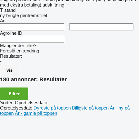
med ekstra betaling)
udskiftning
Tilstand
ny
brugte
genfremstillet
År
–
Agroline ID
Mangler der filtre?
Foreslå en ændring
Resultater:
-
vis
180 annoncer:
Resultater
Filter
Sortér
:
Oprettelsesdato
Oprettelsesdato
Dyreste på toppen
Billigste på toppen
År - ny på
toppen
År - gamle på toppen