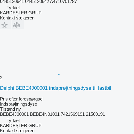
0445120641 0445120642 A4710701787
Tyrkiet
KARDEŞLER GRUP
Kontakt sælgeren
2
Delphi BEBE4J00001 indsprøjtningsdyse til lastbil
Pris efter forespørgsel
Indsprøjtningsdyse
Tilstand
ny
BEBE4J00001 BEBE4N01001 7421569191 21569191
Tyrkiet
KARDEŞLER GRUP
Kontakt sælgeren