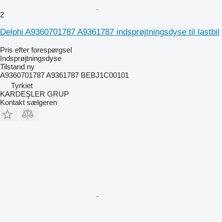
2
Delphi A9360701787 A9361787 indsprøjtningsdyse til lastbil
Pris efter forespørgsel
Indsprøjtningsdyse
Tilstand
ny
A9360701787 A9361787 BEBJ1C00101
Tyrkiet
KARDEŞLER GRUP
Kontakt sælgeren