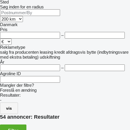
Sted
Søg inden for en radius
Danmark
Pris
–
Reklametype
salg
fra producenten
leasing
kredit
afdragsvis
bytte (indbytningsvare
med ekstra betaling)
udskiftning
År
–
Agroline ID
Mangler der filtre?
Foreslå en ændring
Resultater:
-
vis
54 annoncer:
Resultater