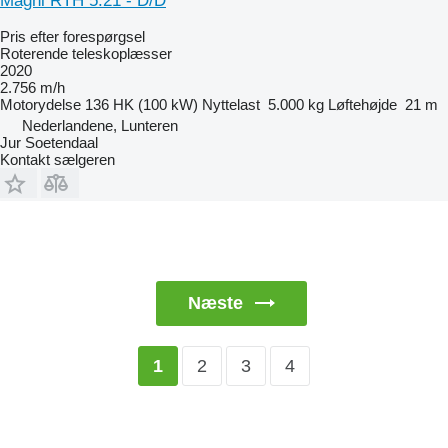
Magni RTH 5.21 - D/D
Pris efter forespørgsel
Roterende teleskoplæsser
2020
2.756 m/h
Motorydelse
136 HK (100 kW)
Nyttelast
5.000 kg
Løftehøjde
21 m
Nederlandene, Lunteren
Jur Soetendaal
Kontakt sælgeren
Næste
2
3
4
1