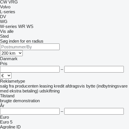
CW
VRG
Volvo
L-series
DV
WG
W-series
WR
WS
Vis alle
Sted
Søg inden for en radius
Danmark
Pris
–
Reklametype
salg
fra producenten
leasing
kredit
afdragsvis
bytte (indbytningsvare
med ekstra betaling)
udskiftning
Tilstand
brugte
demonstration
År
–
Euro
Euro 5
Agroline ID