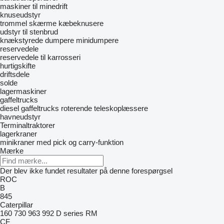
maskiner til minedrift
knuseudstyr
trommel skærme
kæbeknusere
udstyr til stenbrud
knækstyrede dumpere
minidumpere
reservedele
reservedele til karrosseri
hurtigskifte
driftsdele
solde
lagermaskiner
gaffeltrucks
diesel gaffeltrucks
roterende teleskoplæssere
havneudstyr
Terminaltraktorer
lagerkraner
minikraner med pick og carry-funktion
Mærke
Der blev ikke fundet resultater på denne forespørgsel
ROC
B
845
Caterpillar
160
730
963
992
D series
RM
CF