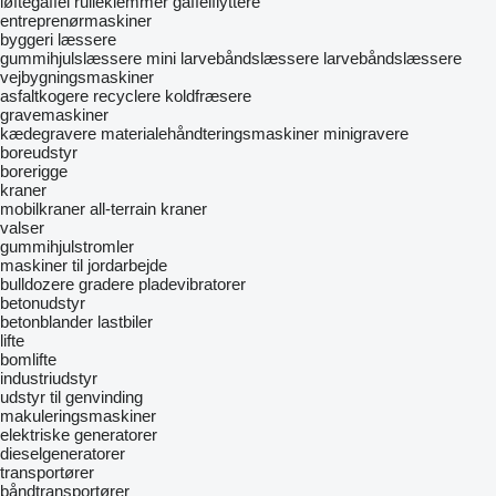
løftegaffel
rulleklemmer
gaffelflyttere
entreprenørmaskiner
byggeri læssere
gummihjulslæssere
mini larvebåndslæssere
larvebåndslæssere
vejbygningsmaskiner
asfaltkogere
recyclere
koldfræsere
gravemaskiner
kædegravere
materialehåndteringsmaskiner
minigravere
boreudstyr
borerigge
kraner
mobilkraner
all-terrain kraner
valser
gummihjulstromler
maskiner til jordarbejde
bulldozere
gradere
pladevibratorer
betonudstyr
betonblander lastbiler
lifte
bomlifte
industriudstyr
udstyr til genvinding
makuleringsmaskiner
elektriske generatorer
dieselgeneratorer
transportører
båndtransportører