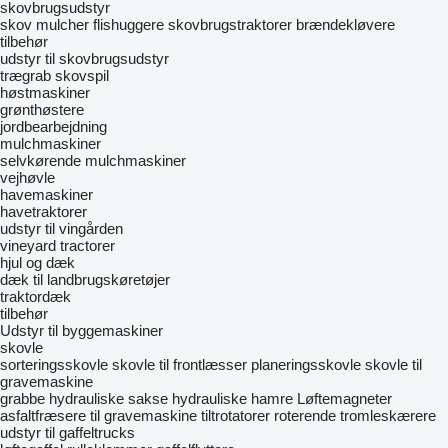
skovbrugsudstyr
skov mulcher
flishuggere
skovbrugstraktorer
brændekløvere
tilbehør
udstyr til skovbrugsudstyr
trægrab
skovspil
høstmaskiner
grønthøstere
jordbearbejdning
mulchmaskiner
selvkørende mulchmaskiner
vejhøvle
havemaskiner
havetraktorer
udstyr til vingården
vineyard tractorer
hjul og dæk
dæk til landbrugskøretøjer
traktordæk
tilbehør
Udstyr til byggemaskiner
skovle
sorteringsskovle
skovle til frontlæsser
planeringsskovle
skovle til
gravemaskine
grabbe
hydrauliske sakse
hydrauliske hamre
Løftemagneter
asfaltfræsere til gravemaskine
tiltrotatorer
roterende tromleskærere
udstyr til gaffeltrucks