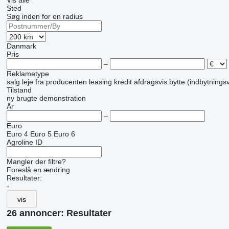
Vis alle
Sted
Søg inden for en radius
Danmark
Pris
–
Reklametype
salg
leje
fra producenten
leasing
kredit
afdragsvis
bytte (indbytnings
Tilstand
ny
brugte
demonstration
År
–
Euro
Euro 4
Euro 5
Euro 6
Agroline ID
Mangler der filtre?
Foreslå en ændring
Resultater:
-
vis
26 annoncer:
Resultater