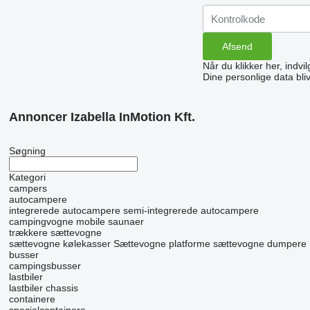
Når du klikker her, indvi
Dine personlige data bli
Annoncer Izabella InMotion Kft.
Søgning
Kategori
campers
autocampere
integrerede autocampere
semi-integrerede autocampere
campingvogne
mobile saunaer
trækkere
sættevogne
sættevogne kølekasser
Sættevogne platforme
sættevogne dumpere
busser
campingsbusser
lastbiler
lastbiler chassis
containere