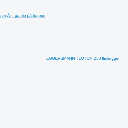
ppen
År - gamle på toppen
EGGERSMANN TEUTON Z50 flishugger