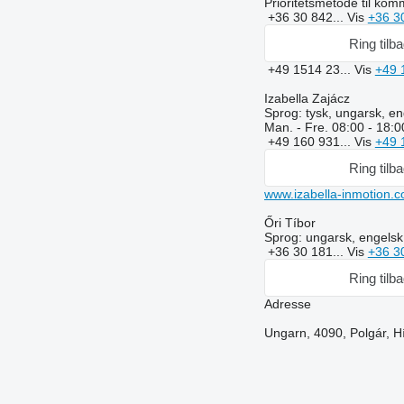
Prioritetsmetode til kom
+36 30 842...
Vis
+36 3
Ring tilb
+49 1514 23...
Vis
+49 
Izabella Zajácz
Sprog:
tysk, ungarsk, en
Man. - Fre.
08:00 - 18:0
+49 160 931...
Vis
+49 
Ring tilb
www.izabella-inmotion.
Őri Tíbor
Sprog:
ungarsk, engelsk
+36 30 181...
Vis
+36 3
Ring tilb
Adresse
Ungarn, 4090, Polgár, Hí