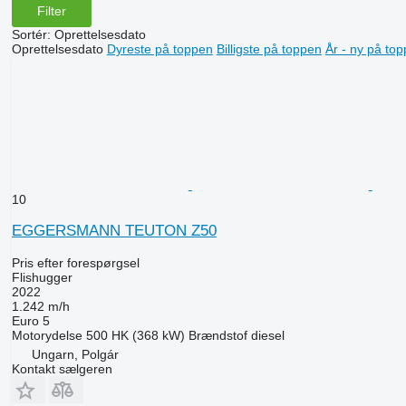
Filter
Sortér
:
Oprettelsesdato
Oprettelsesdato
Dyreste på toppen
Billigste på toppen
År - ny på to
10
EGGERSMANN TEUTON Z50
Pris efter forespørgsel
Flishugger
2022
1.242 m/h
Euro 5
Motorydelse
500 HK (368 kW)
Brændstof
diesel
Ungarn, Polgár
Kontakt sælgeren