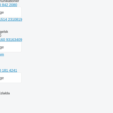
munikationer
0 842 2080
age
1514 2310819
gelsk
0
160 93163409
age
com
0 181 4241
age
zlalda