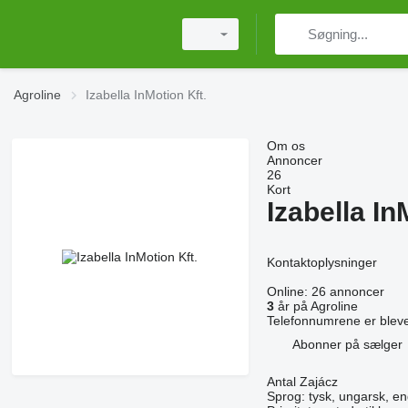
Agroline
Izabella InMotion Kft.
Om os
Annoncer
26
Kort
Izabella In
Kontaktoplysninger
Online:
26 annoncer
3
år på Agroline
Telefonnumrene er bleve
Abonner på sælger
Antal Zajácz
Sprog:
tysk, ungarsk, en