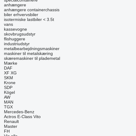
specialcontainere
anhængere
anhængere containerchassis
biler
erhvervsbiler
isotermiske lastbiler < 3.5t
vans
kassevogne
skovbrugsudstyr
flishuggere
industriudstyr
metalbearbejdningsmaskiner
maskiner til metalskæring
skæremaskiner til plademetal
Mærke
DAF
XF
XG
SKM
Krone
SDP
Kögel
AW
MAN
TGX
Mercedes-Benz
Actros
E-Class
Vito
Renault
Master
FH