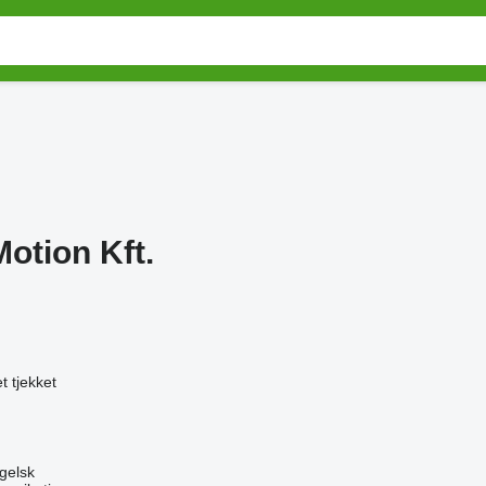
Motion Kft.
t tjekket
gelsk