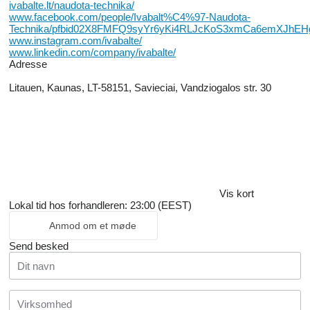
ivabalte.lt/naudota-technika/
www.facebook.com/people/Ivabalt%C4%97-Naudota-
Technika/pfbid02X8FMFQ9syYr6yKi4RLJcKoS3xmCa6emXJhEH
www.instagram.com/ivabalte/
www.linkedin.com/company/ivabalte/
Adresse
Litauen, Kaunas, LT-58151, Savieciai, Vandziogalos str. 30
Vis kort
Lokal tid hos forhandleren: 23:00 (EEST)
Anmod om et møde
Send besked