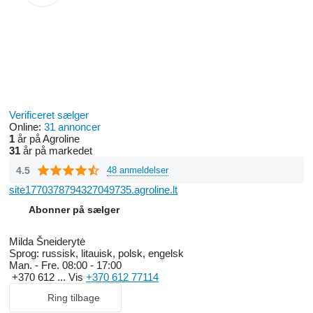
• Smart farming solutions
• Maintenance, servicing, and repair of agricultural machinery
• Wholesale and retail trade of original and alternative spare parts
• Trade in used agricultural machinery
• Fast and flexible financing options for purchasing agricultural
equipment
Verificeret sælger
We proudly represent industry-leading agricultural brands,
Online:
31 annoncer
1
år på Agroline
including:
FENDT, LEMKEN, RAUCH, DAMMANN, JOSKIN,
31
år på markedet
KRAMPE, TRIOLIET, PRINOTH, HORIZON, AFT, HUMUS.
4.5
48 anmeldelser
site1770378794327049735.agroline.lt
Abonner på sælger
Milda Šneiderytė
Sprog:
russisk, litauisk, polsk, engelsk
Man. - Fre.
08:00 - 17:00
+370 612 ...
Vis
+370 612 77114
Ring tilbage