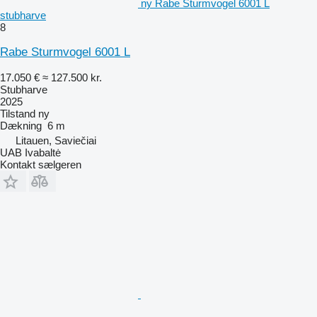
ny Rabe Sturmvogel 6001 L
stubharve
8
Rabe Sturmvogel 6001 L
17.050 €
≈ 127.500 kr.
Stubharve
2025
Tilstand
ny
Dækning
6 m
Litauen, Saviečiai
UAB Ivabaltė
Kontakt sælgeren