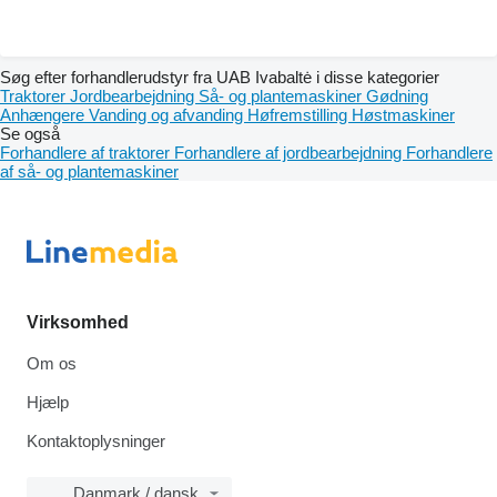
Søg efter forhandlerudstyr fra UAB Ivabaltė i disse kategorier
Traktorer
Jordbearbejdning
Så- og plantemaskiner
Gødning
Anhængere
Vanding og afvanding
Høfremstilling
Høstmaskiner
Se også
Forhandlere af traktorer
Forhandlere af jordbearbejdning
Forhandlere
af så- og plantemaskiner
Virksomhed
Om os
Hjælp
Kontaktoplysninger
Danmark / dansk