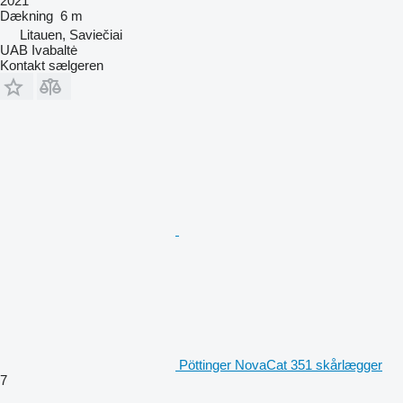
2021
Dækning
6 m
Litauen, Saviečiai
UAB Ivabaltė
Kontakt sælgeren
Pöttinger NovaCat 351 skårlægger
7