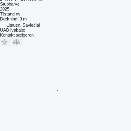
Stubharve
2025
Tilstand
ny
Dækning
3 m
Litauen, Saviečiai
UAB Ivabaltė
Kontakt sælgeren