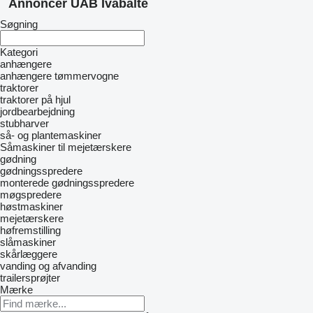
Annoncer UAB Ivabaltė
Søgning
Kategori
anhængere
anhængere tømmervogne
traktorer
traktorer på hjul
jordbearbejdning
stubharver
så- og plantemaskiner
Såmaskiner til mejetærskere
gødning
gødningsspredere
monterede gødningsspredere
møgspredere
høstmaskiner
mejetærskere
høfremstilling
slåmaskiner
skårlæggere
vanding og afvanding
trailersprøjter
Mærke