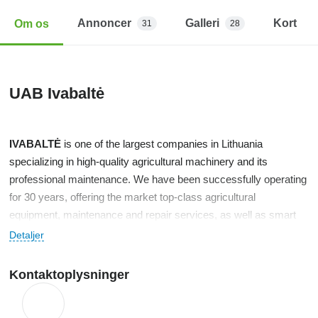
Annoncer
Galleri
Kort
Om os
31
28
UAB Ivabaltė
IVABALTĖ
is one of the largest companies in Lithuania
specializing in high-quality agricultural machinery and its
professional maintenance. We have been successfully operating
for 30 years, offering the market top-class agricultural
equipment, maintenance and repair services, as well as smart
farming solutions.
Detaljer
The main areas of IVABALTĖ’s activity:
Kontaktoplysninger
• Wholesale and retail trade of agricultural machinery, along with
professional consultation