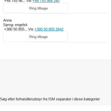
+48 793 96...
Vis
+48 793 968 280
Ring tilbage
Anna
Sprog:
engelsk
+380 50 855...
Vis
+380 50 855 2642
Ring tilbage
Søg efter forhandlerudstyr fra ISM separator i disse kategorier
disallow-in-dsa