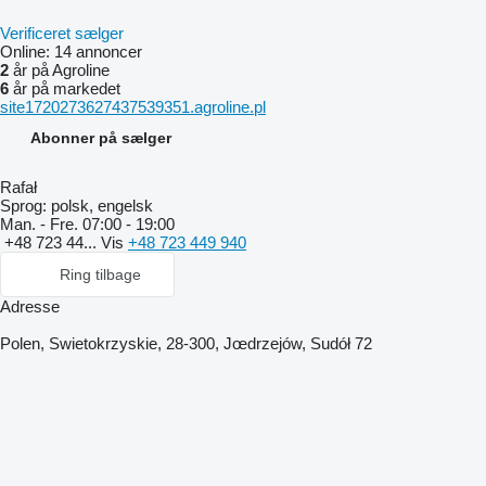
Verificeret sælger
Online:
14 annoncer
2
år på Agroline
6
år på markedet
site1720273627437539351.agroline.pl
Abonner på sælger
Rafał
Sprog:
polsk, engelsk
Man. - Fre.
07:00 - 19:00
+48 723 44...
Vis
+48 723 449 940
Ring tilbage
Adresse
Polen, Swietokrzyskie, 28-300, Jœdrzejów, Sudół 72