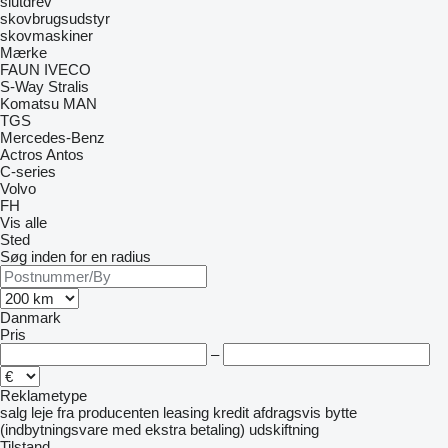
slutdrev
skovbrugsudstyr
skovmaskiner
Mærke
FAUN
IVECO
S-Way
Stralis
Komatsu
MAN
TGS
Mercedes-Benz
Actros
Antos
C-series
Volvo
FH
Vis alle
Sted
Søg inden for en radius
Danmark
Pris
–
Reklametype
salg
leje
fra producenten
leasing
kredit
afdragsvis
bytte
(indbytningsvare med ekstra betaling)
udskiftning
Tilstand