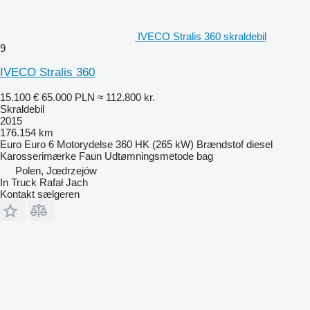
IVECO Stralis 360 skraldebil
9
IVECO Stralis 360
15.100 €
65.000 PLN
≈ 112.800 kr.
Skraldebil
2015
176.154 km
Euro
Euro 6
Motorydelse
360 HK (265 kW)
Brændstof
diesel
Karosserimærke
Faun
Udtømningsmetode
bag
Polen, Jœdrzejów
In Truck Rafał Jach
Kontakt sælgeren