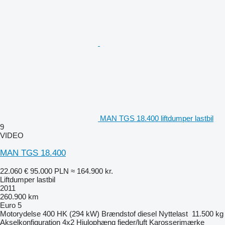
MAN TGS 18.400 liftdumper lastbil
9
VIDEO
MAN TGS 18.400
22.060 €
95.000 PLN
≈ 164.900 kr.
Liftdumper lastbil
2011
260.900 km
Euro 5
Motorydelse
400 HK (294 kW)
Brændstof
diesel
Nyttelast
11.500 kg
Akselkonfiguration
4x2
Hjulophæng
fjeder/luft
Karosserimærke