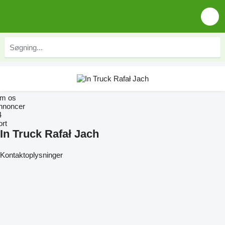
m os
nnoncer
4
ort
In Truck Rafał Jach
Kontaktoplysninger