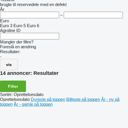
brugte
til reservedele
med en defekt
År
–
Euro
Euro 3
Euro 5
Euro 6
Agroline ID
Mangler der filtre?
Foreslå en ændring
Resultater:
-
vis
14 annoncer:
Resultater
Filter
Sortér
:
Oprettelsesdato
Oprettelsesdato
Dyreste på toppen
Billigste på toppen
År - ny på
toppen
År - gamle på toppen