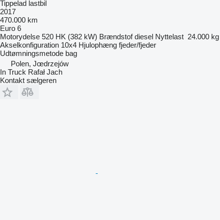
Tippelad lastbil
2017
470.000 km
Euro 6
Motorydelse
520 HK (382 kW)
Brændstof
diesel
Nyttelast
24.000 kg
Akselkonfiguration
10x4
Hjulophæng
fjeder/fjeder
Udtømningsmetode
bag
Polen, Jœdrzejów
In Truck Rafał Jach
Kontakt sælgeren