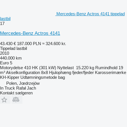
Mercedes-Benz Actros 4141 tippelad
lastbil
17
Mercedes-Benz Actros 4141
43.430 €
187.000 PLN
≈ 324.600 kr.
Tippelad lastbil
2010
440.000 km
Euro 5
Motorydelse
410 HK (301 kW)
Nyttelast
15.220 kg
Rumindhold
19
m³
Akselkonfiguration
8x8
Hjulophæng
fjeder/fjeder
Karosserimærke
KH-Kipper
Udtømningsmetode
bag
Polen, Jœdrzejów
In Truck Rafał Jach
Kontakt sælgeren