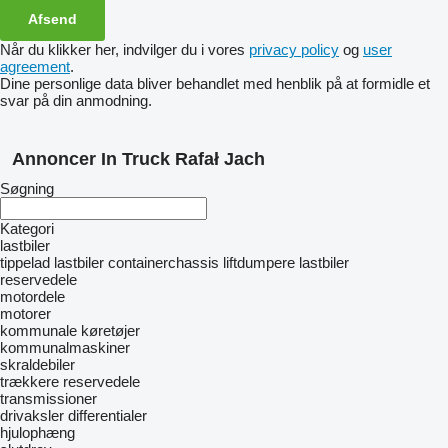
Når du klikker her, indvilger du i vores
privacy policy
og
user
agreement
.
Dine personlige data bliver behandlet med henblik på at formidle et
svar på din anmodning.
Annoncer In Truck Rafał Jach
Søgning
Kategori
lastbiler
tippelad lastbiler
containerchassis
liftdumpere lastbiler
reservedele
motordele
motorer
kommunale køretøjer
kommunalmaskiner
skraldebiler
trækkere
reservedele
transmissioner
drivaksler
differentialer
hjulophæng