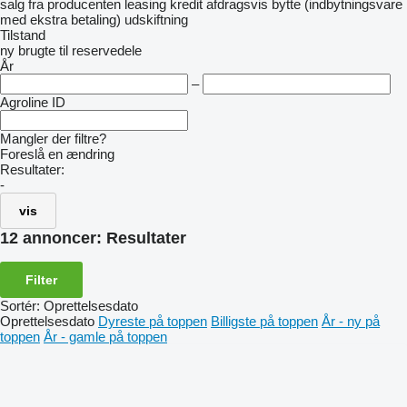
salg
fra producenten
leasing
kredit
afdragsvis
bytte (indbytningsvare
med ekstra betaling)
udskiftning
Tilstand
ny
brugte
til reservedele
År
–
Agroline ID
Mangler der filtre?
Foreslå en ændring
Resultater:
-
vis
12 annoncer:
Resultater
Filter
Sortér
:
Oprettelsesdato
Oprettelsesdato
Dyreste på toppen
Billigste på toppen
År - ny på
toppen
År - gamle på toppen