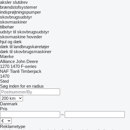
aksler
slutdrev
brændstofsystemer
indsprøjtningspumper
skovbrugsudstyr
skovmaskiner
tilbehør
udstyr til skovbrugsudstyr
skovmaskine hoveder
hjul og dæk
dæk til landbrugskøretøjer
dæk til skovbrugsmaskiner
Mærke
Alliance
John Deere
1270
1470
F-series
NAF
Tianli
Timberjack
1470
Sted
Søg inden for en radius
Danmark
Pris
–
Reklametype